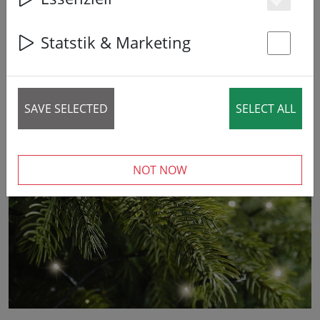
Es
Statstik & Marketing
St
SAVE SELECTED
SELECT ALL
‹
›
NOT NOW