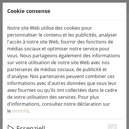
HILFE & SUPPORT
FR
Cookie consense
Notre site Web utilise des cookies pour
Rechercher des produits
personnaliser le contenu et les publicités, analyser
l'accès à notre site Web, fournir des fonctions de
médias sociaux et optimiser notre service pour
Home
Guirlandes lumineuses & éclairage
vous. Nous partageons également des informations
Guirlandes lumineuses
sur votre utilisation de notre site Web avec nos
partenaires de médias sociaux, de publicité et
d'analyse. Nos partenaires peuvent combiner ces
informations avec d'autres données que vous leur
avez fournies ou qu'ils ont collectées dans le cadre
Kaemingk Lumineo Guirlande
de votre utilisation des services. Pour plus
lumineuse LED Basic avec
d'informations, consultez notre déclaration sur
variateur 40 LED blanc chaud
le
intimité
.
extérieur 3 m noir
Essenziell