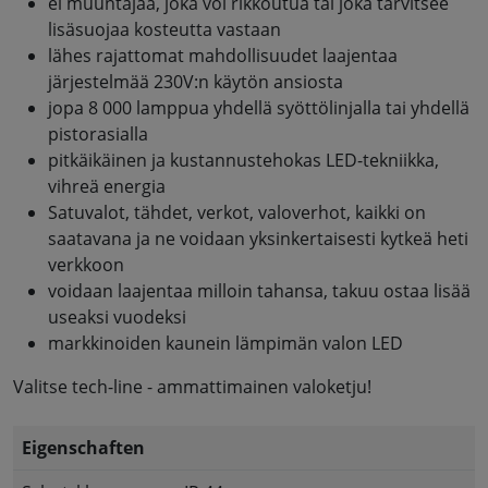
ei muuntajaa, joka voi rikkoutua tai joka tarvitsee
lisäsuojaa kosteutta vastaan
lähes rajattomat mahdollisuudet laajentaa
järjestelmää 230V:n käytön ansiosta
jopa 8 000 lamppua yhdellä syöttölinjalla tai yhdellä
pistorasialla
pitkäikäinen ja kustannustehokas LED-tekniikka,
vihreä energia
Satuvalot, tähdet, verkot, valoverhot, kaikki on
saatavana ja ne voidaan yksinkertaisesti kytkeä heti
verkkoon
voidaan laajentaa milloin tahansa, takuu ostaa lisää
useaksi vuodeksi
markkinoiden kaunein lämpimän valon LED
Valitse tech-line - ammattimainen valoketju!
Eigenschaften