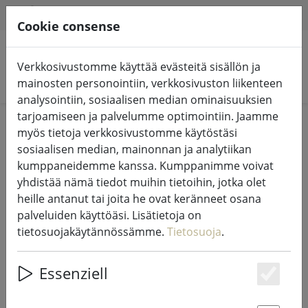
HILFE & SUPPORT
FI
Cookie consense
Verkkosivustomme käyttää evästeitä sisällön ja
Hae tuotteita
mainosten personointiin, verkkosivuston liikenteen
analysointiin, sosiaalisen median ominaisuuksien
tarjoamiseen ja palvelumme optimointiin. Jaamme
Home
Valot ja valaistus
Keijujen valot
myös tietoja verkkosivustomme käytöstäsi
sosiaalisen median, mainonnan ja analytiikan
kumppaneidemme kanssa. Kumppanimme voivat
yhdistää nämä tiedot muihin tietoihin, jotka olet
heille antanut tai joita he ovat keränneet osana
Sirius Tech-Line satuvalojen jatko
palveluiden käyttöäsi. Lisätietoja on
230V 15 m musta
tietosuojakäytännössämme.
Tietosuoja
.
Essenziell
Es