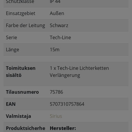
Schutzklasse
IP 44
Einsatzgebiet
Außen
Farbe der Leitung
Schwarz
Serie
Tech-Line
Länge
15m
Toimituksen
1 x Tech-Line Lichterketten
sisältö
Verlängerung
Tilausnumero
75786
EAN
5707310757864
Valmistaja
Sirius
Produktsicherhe
Hersteller: