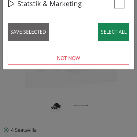
Statstik & Marketing
St
‹
›
SAVE SELECTED
SELECT ALL
NOT NOW
4 Saatavilla