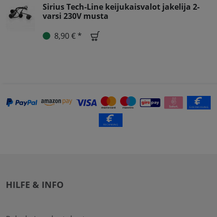
Sirius Tech-Line keijukaisvalot jakelija 2-
varsi 230V musta
8,90 € *
HILFE & INFO