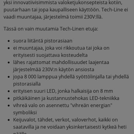
yksi innovatiivisimmista valoketjukonsepteista kotiin,
puutarhaan tai jopa kaupalliseen käyttöön. Tech-Line ei
vaadi muuntajaa, järjestelmä toimii 230V:llä.
Tässä on vain muutamia Tech-Linen etuja:
suora liitäntä pistorasiaan
ei muuntajaa, joka voi rikkoutua tai joka on
erityisesti suojattava kosteudelta
lähes rajattomat mahdollisuudet laajentaa
järjestelmää 230V:n käytön ansiosta
jopa 8 000 lamppua yhdellä syöttölinjalla tai yhdellä
pistorasialla
erityisen suuri LED, jonka halkaisija on 8 mm
pitkäikäinen ja kustannustehokas LED-tekniikka
vihreä valo on asennettu "vihreän energian"
symboliksi
Keijuvalot, tähdet, verkot, valoverhot, kaikki on
saatavilla ja ne voidaan yksinkertaisesti kytkeä heti
päälle