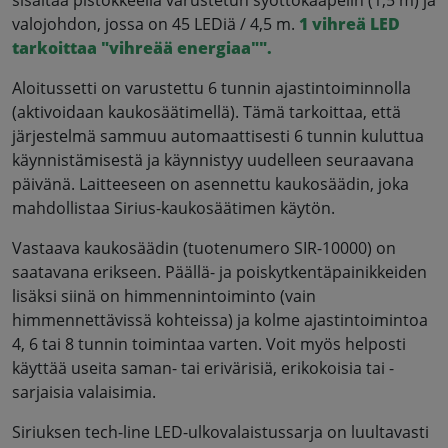
valojohdon, jossa on 45 LEDiä / 4,5 m.
1 vihreä LED
tarkoittaa "vihreää energiaa"
".
Aloitussetti on varustettu 6 tunnin ajastintoiminnolla
(aktivoidaan kaukosäätimellä). Tämä tarkoittaa, että
järjestelmä sammuu automaattisesti 6 tunnin kuluttua
käynnistämisestä ja käynnistyy uudelleen seuraavana
päivänä. Laitteeseen on asennettu kaukosäädin, joka
mahdollistaa Sirius-kaukosäätimen käytön.
Vastaava kaukosäädin (tuotenumero SIR-10000) on
saatavana erikseen. Päällä- ja poiskytkentäpainikkeiden
lisäksi siinä on himmennintoiminto (vain
himmennettävissä kohteissa) ja kolme ajastintoimintoa
4, 6 tai 8 tunnin toimintaa varten. Voit myös helposti
käyttää useita saman- tai erivärisiä, erikokoisia tai -
sarjaisia valaisimia.
Siriuksen tech-line LED-ulkovalaistussarja on luultavasti