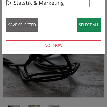
Statstik & Marketing
St
SAVE SELECTED
SELECT ALL
‹
›
NOT NOW