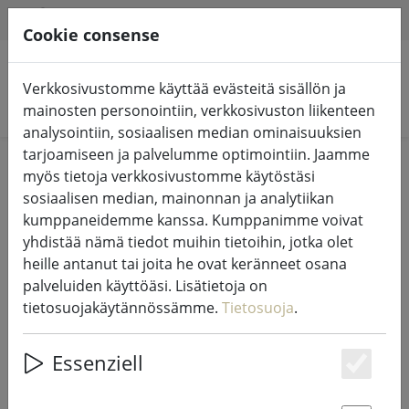
HILFE & SUPPORT
FI
Cookie consense
Verkkosivustomme käyttää evästeitä sisällön ja
Hae tuotteita
mainosten personointiin, verkkosivuston liikenteen
analysointiin, sosiaalisen median ominaisuuksien
tarjoamiseen ja palvelumme optimointiin. Jaamme
Home
Valot ja valaistus
Keijujen valot
myös tietoja verkkosivustomme käytöstäsi
sosiaalisen median, mainonnan ja analytiikan
kumppaneidemme kanssa. Kumppanimme voivat
yhdistää nämä tiedot muihin tietoihin, jotka olet
heille antanut tai joita he ovat keränneet osana
Sirius Tech-Line satuolennot
palveluiden käyttöäsi. Lisätietoja on
aloitussarja 45 LED lämpimän
tietosuojakäytännössämme.
Tietosuoja
.
valkoinen 4,5 m ulkona 230V
musta
Essenziell
Es