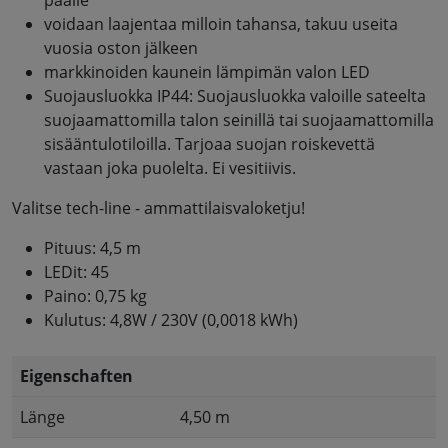
voidaan laajentaa milloin tahansa, takuu useita
vuosia oston jälkeen
markkinoiden kaunein lämpimän valon LED
Suojausluokka IP44: Suojausluokka valoille sateelta
suojaamattomilla talon seinillä tai suojaamattomilla
sisääntulotiloilla. Tarjoaa suojan roiskevettä
vastaan joka puolelta. Ei vesitiivis.
Valitse tech-line - ammattilaisvaloketju!
Pituus: 4,5 m
LEDit: 45
Paino: 0,75 kg
Kulutus: 4,8W / 230V (0,0018 kWh)
Eigenschaften
Länge
4,50 m