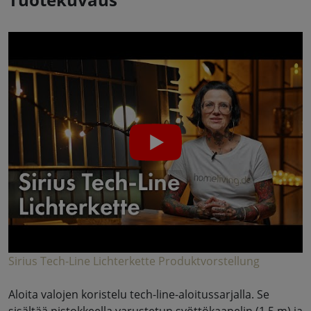
Sirius Tech-Line Lichterkette Produktvorstellung
Aloita valojen koristelu tech-line-aloitussarjalla. Se
sisältää pistokkeella varustetun syöttökaapelin (1,5 m) ja