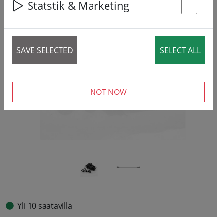
Statstik & Marketing
St
‹
›
SAVE SELECTED
SELECT ALL
NOT NOW
Yli 10 saatavilla