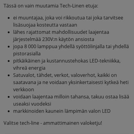
Tässä on vain muutamia Tech-Linen etuja:
ei muuntajaa, joka voi rikkoutua tai joka tarvitsee
lisäsuojaa kosteutta vastaan
lähes rajattomat mahdollisuudet laajentaa
järjestelmää 230V:n käytön ansiosta
jopa 8 000 lamppua yhdellä syöttölinjalla tai yhdellä
pistorasialla
pitkäikäinen ja kustannustehokas LED-tekniikka,
vihreä energia
Satuvalot, tähdet, verkot, valoverhot, kaikki on
saatavana ja ne voidaan yksinkertaisesti kytkeä heti
verkkoon
voidaan laajentaa milloin tahansa, takuu ostaa lisää
useaksi vuodeksi
markkinoiden kaunein lämpimän valon LED
Valitse tech-line - ammattimainen valoketju!