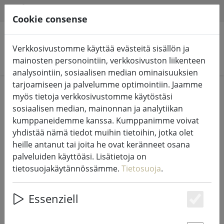
HILFE & SUPPORT
FI
Cookie consense
Verkkosivustomme käyttää evästeitä sisällön ja
Hae tuotteita
mainosten personointiin, verkkosivuston liikenteen
analysointiin, sosiaalisen median ominaisuuksien
tarjoamiseen ja palvelumme optimointiin. Jaamme
Home
Valot ja valaistus
Keijujen valot
myös tietoja verkkosivustomme käytöstäsi
sosiaalisen median, mainonnan ja analytiikan
kumppaneidemme kanssa. Kumppanimme voivat
yhdistää nämä tiedot muihin tietoihin, jotka olet
heille antanut tai joita he ovat keränneet osana
Sirius Tech-Line satuvalojen jatko
palveluiden käyttöäsi. Lisätietoja on
230V 10 m musta
tietosuojakäytännössämme.
Tietosuoja
.
Essenziell
Es