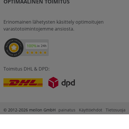
OPTIMAALINEN TOIMITUS
Erinomainen lähetysten käsittely optimoitujen
varastotoimintojemme ansiosta.
Toimitus DHL & DPD:
© 2012-2026 meilon GmbH
painatus
Käyttöehdot
Tietosuoja
* Alle Preise sind inkl. Mehrwertsteuer zzgl. Versandkosten