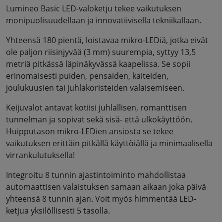
Lumineo Basic LED-valoketju tekee vaikutuksen
monipuolisuudellaan ja innovatiivisella tekniikallaan.
Yhteensä 180 pientä, loistavaa mikro-LEDiä, jotka eivät
ole paljon riisinjyvää (3 mm) suurempia, syttyy 13,5
metriä pitkässä läpinäkyvässä kaapelissa. Se sopii
erinomaisesti puiden, pensaiden, kaiteiden,
joulukuusien tai juhlakoristeiden valaisemiseen.
Keijuvalot antavat kotiisi juhlallisen, romanttisen
tunnelman ja sopivat sekä sisä- että ulkokäyttöön.
Huipputason mikro-LEDien ansiosta se tekee
vaikutuksen erittäin pitkällä käyttöiällä ja minimaalisella
virrankulutuksella!
Integroitu 8 tunnin ajastintoiminto mahdollistaa
automaattisen valaistuksen samaan aikaan joka päivä
yhteensä 8 tunnin ajan. Voit myös himmentää LED-
ketjua yksilöllisesti 5 tasolla.