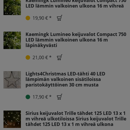
Kaemingk Lumineo keijuvalot Compact 750
LED lämmin valkoinen ulkona 16 m vihreä
19,90 € *
Kaemingk Lumineo keijuvalot Compact 750
LED lämmin valkoinen ulkona 16 m
läpinäkyvästi
21,00 € *
Lights4Christmas LED-tähti 40 LED
lämpimän valkoinen sisätiloissa
paristokäyttöinen 30 cm musta
17,90 € *
Sirius keijuvalot Trille tähdet 125 LED 13 x 1
m vihreä ulkotiloissa Sirius keijuvalot Trille
tähdet 125 LED 13 x 1 m vihreä ulkona