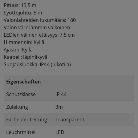
Pituus: 13,5 m
Syöttöjohto: 5 m
Valonlähteiden lukumäärä: 180
Valon väri: lämmin valkoinen
LEDien välinen etäisyys: 7,5 cm
Himmennin: Kyllä
Ajastin: Kyllä
Kaapeli: läpinäkyvä
Suojausluokka: IP44 (ulkotila)
Eigenschaften
Schutzklasse
IP 44
Zuleitung
3m
Farbe der Leitung
Transparent
Leuchtmittel
LED