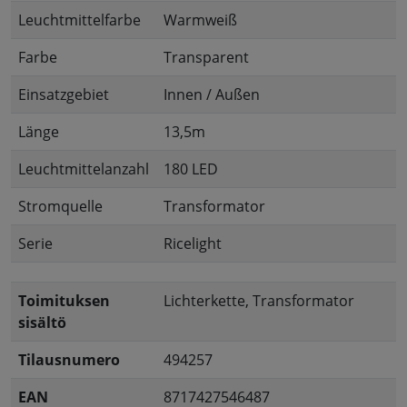
Leuchtmittelfarbe
Warmweiß
Farbe
Transparent
Einsatzgebiet
Innen / Außen
Länge
13,5m
Leuchtmittelanzahl
180 LED
Stromquelle
Transformator
Serie
Ricelight
Toimituksen
Lichterkette, Transformator
sisältö
Tilausnumero
494257
EAN
8717427546487