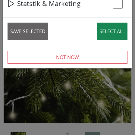
Statstik & Marketing
St
7% DISCOUNT
SAVE SELECTED
SELECT ALL
‹
›
NOT NOW