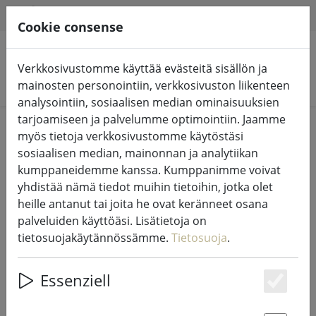
HILFE & SUPPORT
FI
Cookie consense
Verkkosivustomme käyttää evästeitä sisällön ja
Hae tuotteita
mainosten personointiin, verkkosivuston liikenteen
analysointiin, sosiaalisen median ominaisuuksien
tarjoamiseen ja palvelumme optimointiin. Jaamme
Home
Valot ja valaistus
Keijujen valot
myös tietoja verkkosivustomme käytöstäsi
sosiaalisen median, mainonnan ja analytiikan
kumppaneidemme kanssa. Kumppanimme voivat
yhdistää nämä tiedot muihin tietoihin, jotka olet
heille antanut tai joita he ovat keränneet osana
Kaemingk Lumineo LED-keijuvalot
palveluiden käyttöäsi. Lisätietoja on
Basic himmennin 180 LED
tietosuojakäytännössämme.
Tietosuoja
.
lämpimän valkoinen ulkona 13,5m
läpinäkyvästi
Essenziell
Es