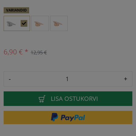
VARIANDID
6,90 € *
12,95 €
-
+
LISA OSTUKORVI