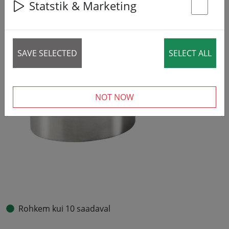
Statstik & Marketing
St
SAVE SELECTED
SELECT ALL
NOT NOW
Rohkem kui 10 saadaval