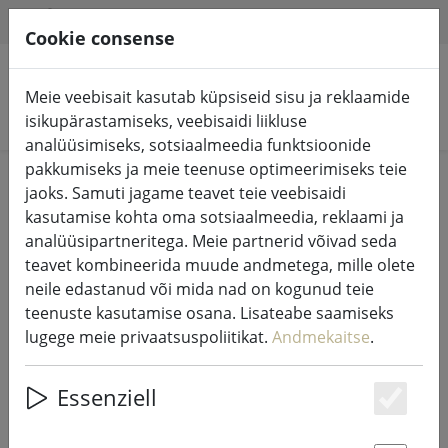
HILFE & SUPPORT
ET
Cookie consense
Meie veebisait kasutab küpsiseid sisu ja reklaamide
Otsi tooteid
isikupärastamiseks, veebisaidi liikluse
analüüsimiseks, sotsiaalmeedia funktsioonide
pakkumiseks ja meie teenuse optimeerimiseks teie
Home
%Müük
jaoks. Samuti jagame teavet teie veebisaidi
kasutamise kohta oma sotsiaalmeedia, reklaami ja
analüüsipartneritega. Meie partnerid võivad seda
teavet kombineerida muude andmetega, mille olete
neile edastanud või mida nad on kogunud teie
Tsooni kustutuskell PISA läikiv
teenuste kasutamise osana. Lisateabe saamiseks
roostevaba teras
lugege meie privaatsuspoliitikat.
Andmekaitse
.
Essenziell
Es
47% DISCOUNT