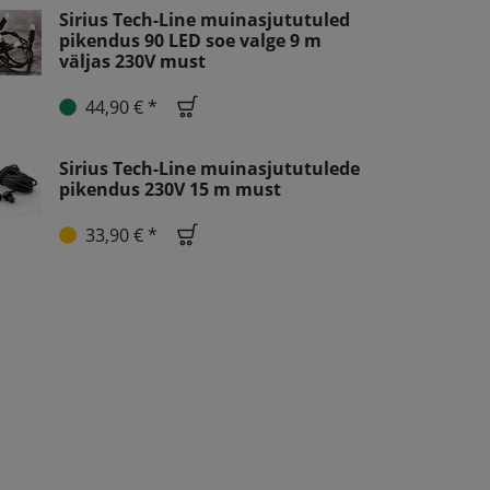
Sirius Tech-Line muinasjututuled
pikendus 90 LED soe valge 9 m
väljas 230V must
44,90 € *
Sirius Tech-Line muinasjututulede
pikendus 230V 15 m must
33,90 € *