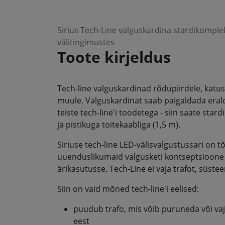
Sirius Tech-Line valguskardina stardikomple
välitingimustes
Toote kirjeldus
Tech-line valguskardinad rõdupiirdele, katus
muule. Valguskardinat saab paigaldada eral
teiste tech-line'i toodetega - siin saate sta
ja pistikuga toitekaabliga (1,5 m).
Siriuse tech-line LED-välisvalgustussari on t
uuenduslikumaid valgusketi kontseptsioone t
ärikasutusse. Tech-Line ei vaja trafot, süst
Siin on vaid mõned tech-line'i eelised:
puudub trafo, mis võib puruneda või vaj
eest