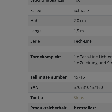
Leuchtmittelanzahl
100
Farbe
Schwarz
Höhe
2,0 cm
Länge
1,5 m
Serie
Tech-Line
Tarnekomplekt
1 x Tech-Line Licht
1 x Zuleitung und St
Tellimuse number
45716
EAN
5707310457160
Tootja
Sirius
Produktsicherheit
Hersteller: