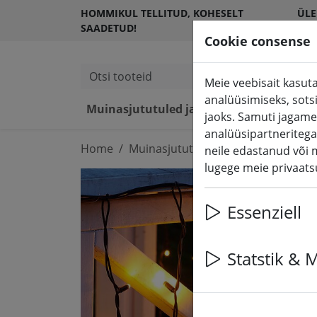
HOMMIKUL TELLITUD, KOHESELT
ÜLE
SAADETUD!
KLI
Cookie consense
Otsi tooteid
Meie veebisait kasuta
analüüsimiseks, sots
Muinasjututuled ja valgustus
LED
jaoks. Samuti jagame
analüüsipartneritega
Home
Muinasjututuled ja valgustus
Mui
neile edastanud või 
lugege meie privaatsu
Essenziell
Statstik & 