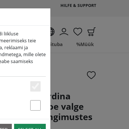
HILFE & SUPPORT
ET
 liikluse
meerimiseks teie
Living
Vannituba
%Müük
, reklaami ja
ndmetega, mille olete
teabe saamiseks
Essenziell
ine valguskardina
t 100 LED soe valge
Statstik & Marketing
V must välitingimustes