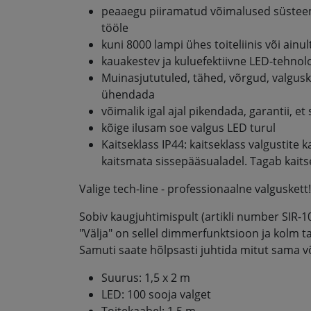
peaaegu piiramatud võimalused süstee
tööle
kuni 8000 lampi ühes toiteliinis või ainu
kauakestev ja kuluefektiivne LED-tehnol
Muinasjututuled, tähed, võrgud, valguska
ühendada
võimalik igal ajal pikendada, garantii, e
kõige ilusam soe valgus LED turul
Kaitseklass IP44: kaitseklass valgustite
kaitsmata sissepääsualadel. Tagab kaitse p
Valige tech-line - professionaalne valguskett!
Sobiv kaugjuhtimispult (artikli number SIR-1
"Välja" on sellel dimmerfunktsioon ja kolm ta
Samuti saate hõlpsasti juhtida mitut sama või
Suurus: 1,5 x 2 m
LED: 100 sooja valget