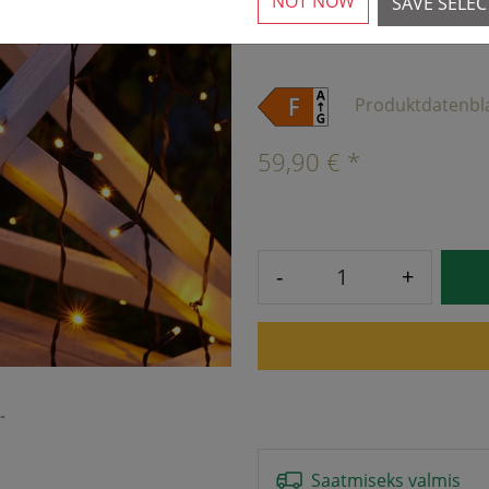
NOT NOW
SAVE SELE
6 Saadaval
›
Produktdatenbl
59,90 € *
-
+
Saatmiseks valmis