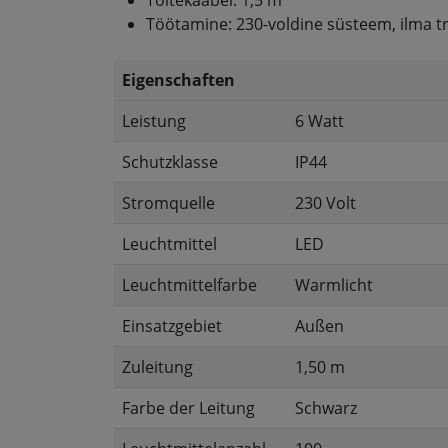
Toitekaabel: 1,5 m
Töötamine: 230-voldine süsteem, ilma t
Eigenschaften
Leistung
6 Watt
Schutzklasse
IP44
Stromquelle
230 Volt
Leuchtmittel
LED
Leuchtmittelfarbe
Warmlicht
Einsatzgebiet
Außen
Zuleitung
1,50 m
Farbe der Leitung
Schwarz