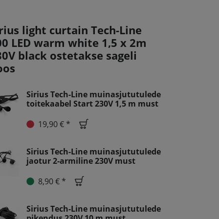
rius light curtain Tech-Line
00 LED warm white 1,5 x 2m
30V black ostetakse sageli
oos
Sirius Tech-Line muinasjututulede
toitekaabel Start 230V 1,5 m must
19,90 € *
Sirius Tech-Line muinasjututulede
jaotur 2-armiline 230V must
8,90 € *
Sirius Tech-Line muinasjututulede
pikendus 230V 10 m must