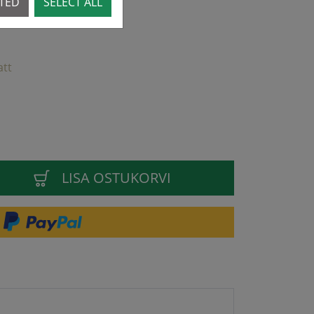
CTED
SELECT ALL
att
LISA OSTUKORVI