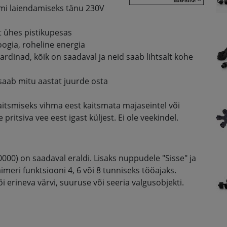
mi laiendamiseks tänu 230V
lt ühes pistikupesas
oogia, roheline energia
rdinad, kõik on saadaval ja neid saab lihtsalt kohe
t saab mitu aastat juurde osta
 kaitsmiseks vihma eest kaitsmata majaseintel või
ritsiva vee eest igast küljest. Ei ole veekindel.
0000) on saadaval eraldi. Lisaks nuppudele "Sisse" ja
imeri funktsiooni 4, 6 või 8 tunniseks tööajaks.
 erineva värvi, suuruse või seeria valgusobjekti.