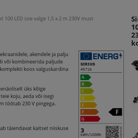
Si
kt 100 LED soe valge 1,5 x 2 m 230V must
1
2
k
ekraanidele, akendele ja palju
di või kombineerida paljude
rdikomplekti koos valguskardina
õenäoliselt üks kõige
eie koju, aeda või isegi
eem töötab 230 V pingega.
ab täiendavat kaitset niiskuse