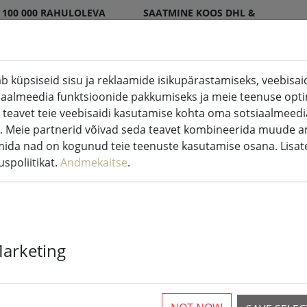
 100 000 RAHULOLEVA
SAATMINE KOOS DHL &
ENDI
DPD
b küpsiseid sisu ja reklaamide isikupärastamiseks, veebisaidi
iaalmeedia funktsioonide pakkumiseks ja meie teenuse opti
 küünlad sise- ja välistingimustes
Köök ja toit
 teavet teie veebisaidi kasutamise kohta oma sotsiaalmeedia
. Meie partnerid võivad seda teavet kombineerida muude a
nasjututuled
mida nad on kogunud teie teenuste kasutamise osana. Lisa
spoliitikat.
Andmekaitse
.
Sirius Tech-L
Marketing
stardikomplek
1,5 x 2 m 230