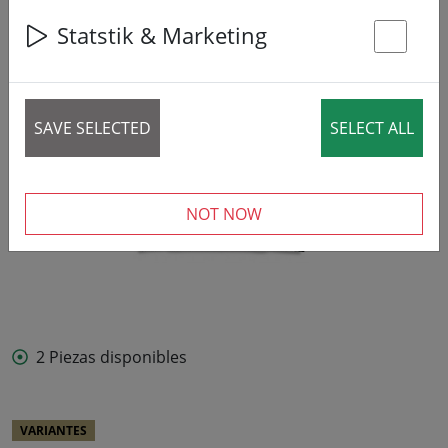
Statstik & Marketing
St
SAVE SELECTED
SELECT ALL
NOT NOW
2 Piezas disponibles
VARIANTES