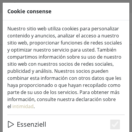
HILFE & SUPPORT
ES
Cookie consense
Nuestro sitio web utiliza cookies para personalizar
Buscar productos
contenido y anuncios, analizar el acceso a nuestro
sitio web, proporcionar funciones de redes sociales
y optimizar nuestro servicio para usted. También
Home
Venta..
compartimos información sobre su uso de nuestro
sitio web con nuestros socios de redes sociales,
publicidad y análisis. Nuestros socios pueden
combinar esta información con otros datos que les
haya proporcionado o que hayan recopilado como
Zona Dinamarca ropa de cama
parte de su uso de los servicios. Para obtener más
Confetti 140x200cm / 60x63cm gris
información, consulte nuestra declaración sobre
el
intimidad
.
Essenziell
49% DISCOUNT
Es