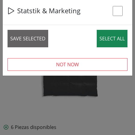
49% DISCOUNT
Statstik & Marketing
St
SAVE SELECTED
SELECT ALL
NOT NOW
6 Piezas disponibles