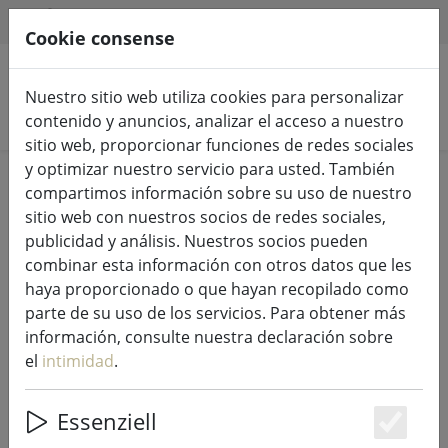
HILFE & SUPPORT
ES
Cookie consense
Nuestro sitio web utiliza cookies para personalizar
Buscar productos
contenido y anuncios, analizar el acceso a nuestro
sitio web, proporcionar funciones de redes sociales
y optimizar nuestro servicio para usted. También
Home
Venta..
compartimos información sobre su uso de nuestro
sitio web con nuestros socios de redes sociales,
publicidad y análisis. Nuestros socios pueden
combinar esta información con otros datos que les
haya proporcionado o que hayan recopilado como
Zona Dinamarca ropa de cama
parte de su uso de los servicios. Para obtener más
Comfetti 140x200cm / 60x63cm
información, consulte nuestra declaración sobre
negro
el
intimidad
.
Essenziell
Es