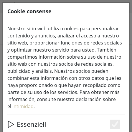
HILFE & SUPPORT
ES
Cookie consense
Nuestro sitio web utiliza cookies para personalizar
Buscar productos
contenido y anuncios, analizar el acceso a nuestro
sitio web, proporcionar funciones de redes sociales
y optimizar nuestro servicio para usted. También
Home
Luces de hadas e iluminación
compartimos información sobre su uso de nuestro
Luces de hadas
sitio web con nuestros socios de redes sociales,
publicidad y análisis. Nuestros socios pueden
combinar esta información con otros datos que les
haya proporcionado o que hayan recopilado como
parte de su uso de los servicios. Para obtener más
Sirius Tech-Line luces de hadas
información, consulte nuestra declaración sobre
cable de alimentación Start 230V
el
intimidad
.
1,5 m negro
Essenziell
Es