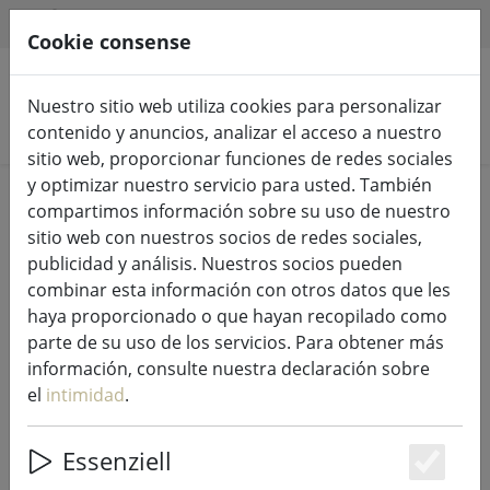
HILFE & SUPPORT
ES
Cookie consense
Nuestro sitio web utiliza cookies para personalizar
Buscar productos
contenido y anuncios, analizar el acceso a nuestro
sitio web, proporcionar funciones de redes sociales
y optimizar nuestro servicio para usted. También
Home
Luces de hadas e iluminación
compartimos información sobre su uso de nuestro
Luces de hadas
sitio web con nuestros socios de redes sociales,
publicidad y análisis. Nuestros socios pueden
combinar esta información con otros datos que les
haya proporcionado o que hayan recopilado como
parte de su uso de los servicios. Para obtener más
Kaemingk Lumineo LED luces de
información, consulte nuestra declaración sobre
hadas Basic con dimmer 180 LED
el
intimidad
.
blanco cálido exterior 13,5 m negro
Essenziell
Es