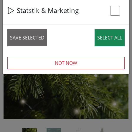
42% DISCOUNT
Statstik & Marketing
St
SAVE SELECTED
SELECT ALL
‹
›
NOT NOW