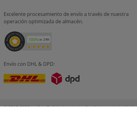
Excelente procesamiento de envío a través de nuestra
operación optimizada de almacén.
Envío con DHL & DPD:
© 2012-2026 meilon GmbH
imprimir
Condiciones
intimidad
* Alle Preise sind inkl. Mehrwertsteuer zzgl. Versandkosten
und ggf. Nachnahmegebühren, wenn nicht anders