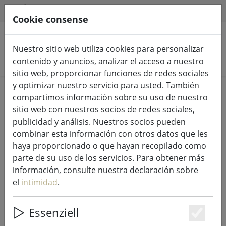
HILFE & SUPPORT
ES
Cookie consense
Nuestro sitio web utiliza cookies para personalizar
Buscar productos
contenido y anuncios, analizar el acceso a nuestro
sitio web, proporcionar funciones de redes sociales
y optimizar nuestro servicio para usted. También
Home
Luces de hadas e iluminación
compartimos información sobre su uso de nuestro
Luces de hadas
sitio web con nuestros socios de redes sociales,
publicidad y análisis. Nuestros socios pueden
combinar esta información con otros datos que les
haya proporcionado o que hayan recopilado como
parte de su uso de los servicios. Para obtener más
Kaemingk Lumineo LED luces de
información, consulte nuestra declaración sobre
hadas Basic con dimmer 120 LED
el
intimidad
.
blanco cálido exterior 9 m negro
Essenziell
Es