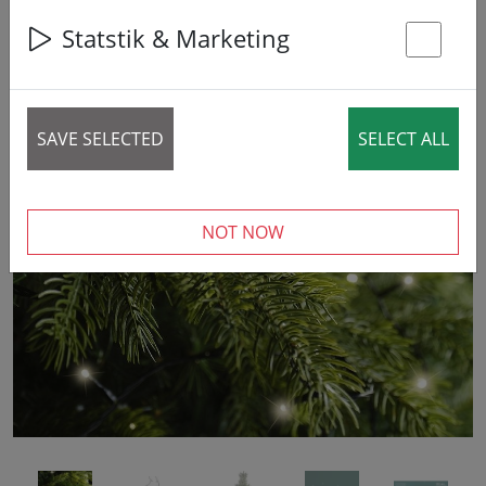
37% DISCOUNT
Statstik & Marketing
St
SAVE SELECTED
SELECT ALL
‹
›
NOT NOW