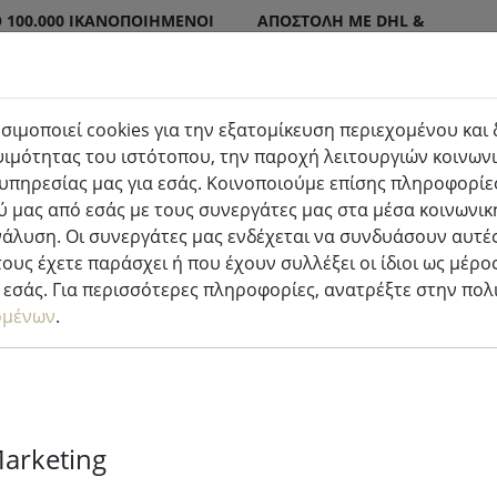
 100.000 ΙΚΑΝΟΠΟΙΗΜΈΝΟΙ
ΑΠΟΣΤΟΛΉ ΜΕ DHL &
DPD
σιμοποιεί cookies για την εξατομίκευση περιεχομένου και
ιμότητας του ιστότοπου, την παροχή λειτουργιών κοινωνι
τερικού & εξωτερικού χώρου
Κουζίνα & φαγητό
υπηρεσίας μας για εσάς. Κοινοποιούμε επίσης πληροφορίες
 μας από εσάς με τους συνεργάτες μας στα μέσα κοινωνικ
ζίνας
νάλυση. Οι συνεργάτες μας ενδέχεται να συνδυάσουν αυτές
ους έχετε παράσχει ή που έχουν συλλέξει οι ίδιοι ως μέρο
εσάς. Για περισσότερες πληροφορίες, ανατρέξτε στην πο
ομένων
.
Zone placema
ασημί
Marketing
1 Διαθέσιμος