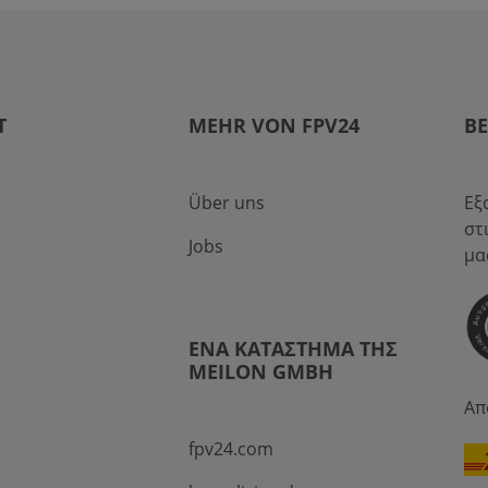
T
MEHR VON FPV24
Β
Über uns
Εξ
στ
Jobs
μα
ΈΝΑ ΚΑΤΆΣΤΗΜΑ ΤΗΣ
MEILON GMBH
Απ
fpv24.com