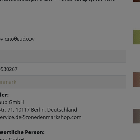
ων αποθεμάτων
0530267
enmark
ler:
oup GmbH
tr. 71, 10117 Berlin, Deutschland
 service.de@zonedenmarkshop.com
wortliche Person:
oup GmbH