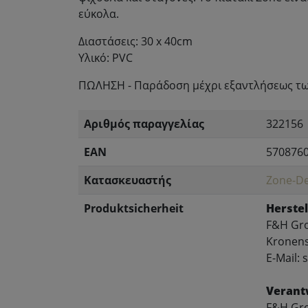
εύκολα.
Διαστάσεις: 30 x 40cm
Υλικό: PVC
ΠΩΛΗΣΗ - Παράδοση μέχρι εξαντλήσεως τ
Αριθμός παραγγελίας
322156
EAN
570876
Κατασκευαστής
Zone-D
Produktsicherheit
Herstel
F&H Gr
Kronens
E-Mail:
Verant
F&H Gr