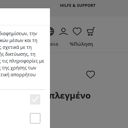
HILFE & SUPPORT
EL
 διαφημίσεων, την
κών μέσων και τη
Ζώντας
Μπάνιο
%Πώληση
 σχετικά με τη
ής δικτύωσης, τη
 τις πληροφορίες με
ς της χρήσης των
λιτική απορρήτου
t πλαστικό πλεγμένο
Essenziell
Statstik & Marketing