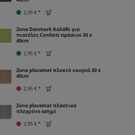
2,95 € *
Zone Denmark Καλάθι για
πιατέλες Confetti πράσινο 30 x
40cm
2,95 € *
Zone placemat πλεκτό νουγκά 30 x
40cm
2,95 € *
Zone placemat πλαστικό
πλεγμένο ασημί
3,95 € *