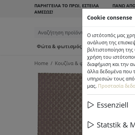
ΠΑΡΉΓΓΕΙΛΑ ΤΟ ΠΡΩΊ, ΈΣΤΕΙΛΑ
ΠΆΝΩ ΑΠΌ
ΑΜΈΣΩΣ!
ΠΕΛΆΤΕΣ
Cookie consense
Αναζήτηση προϊόντων
Ο ιστότοπός μας χρη
ανάλυση της επισκεψ
Φώτα & φωτισμός
Κεριά LED εσω
βελτιστοποίηση της 
χρήση του ιστότοπού
Home
Κουζίνα & φαγητό
Αξεσουάρ κου
διαφήμιση και την α
άλλα δεδομένα που τ
υπηρεσιών τους από 
μας.
Προστασία δεδ
Essenziell
Statstik & 