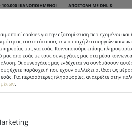
 100.000 ΙΚΑΝΟΠΟΙΗΜΈΝΟΙ
ΑΠΟΣΤΟΛΉ ΜΕ DHL &
DPD
σιμοποιεί cookies για την εξατομίκευση περιεχομένου και
ιμότητας του ιστότοπου, την παροχή λειτουργιών κοινωνι
τερικού & εξωτερικού χώρου
Κουζίνα & φαγητό
υπηρεσίας μας για εσάς. Κοινοποιούμε επίσης πληροφορίες
 μας από εσάς με τους συνεργάτες μας στα μέσα κοινωνικ
α
νάλυση. Οι συνεργάτες μας ενδέχεται να συνδυάσουν αυτές
ους έχετε παράσχει ή που έχουν συλλέξει οι ίδιοι ως μέρο
εσάς. Για περισσότερες πληροφορίες, ανατρέξτε στην πο
ομένων
.
Kaemingk Lu
νεράιδα Basic
ζεστό λευκό 
Marketing
μαύρο