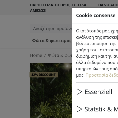
ΠΑΡΉΓΓΕΙΛΑ ΤΟ ΠΡΩΊ, ΈΣΤΕΙΛΑ
ΠΆΝΩ ΑΠΌ
ΑΜΈΣΩΣ!
ΠΕΛΆΤΕΣ
Cookie consense
Αναζήτηση προϊόντων
Ο ιστότοπός μας χρη
ανάλυση της επισκεψ
Φώτα & φωτισμός
Κεριά LED εσω
βελτιστοποίηση της 
χρήση του ιστότοπού
Home
Φώτα & φωτισμός
Φώτα νεράιδ
διαφήμιση και την α
άλλα δεδομένα που τ
υπηρεσιών τους από 
μας.
Προστασία δεδ
42% DISCOUNT
Essenziell
Statstik & 