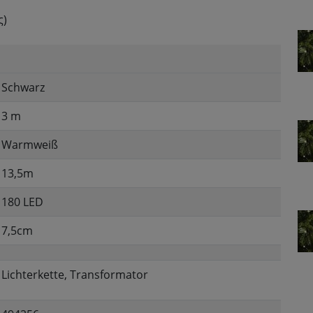
ς)
Schwarz
3 m
Warmweiß
13,5m
180 LED
7,5cm
Lichterkette, Transformator