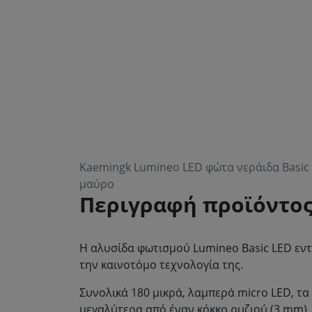
Kaemingk Lumineo LED φώτα νεράιδα Basic 
μαύρο
Περιγραφή προϊόντο
Η αλυσίδα φωτισμού Lumineo Basic LED εντυ
την καινοτόμο τεχνολογία της.
Συνολικά 180 μικρά, λαμπερά micro LED, τα 
μεγαλύτερα από έναν κόκκο ρυζιού (3 mm)