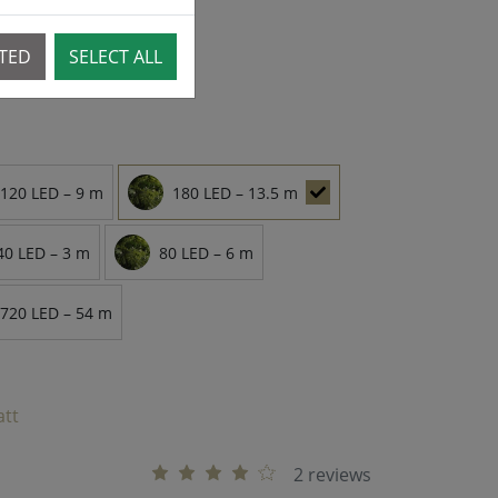
CTED
SELECT ALL
θέσιμα
120 LED – 9 m
180 LED – 13.5 m
40 LED – 3 m
80 LED – 6 m
720 LED – 54 m
att
2 reviews