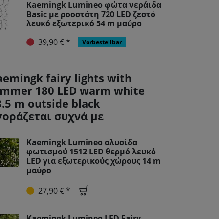
Kaemingk Lumineo φώτα νεράιδα
Basic με ροοστάτη 720 LED ζεστό
λευκό εξωτερικό 54 m μαύρο
39,90 € *
Vorbestellbar
aemingk fairy lights with
immer 180 LED warm white
3.5 m outside black
γοράζεται συχνά με
Kaemingk Lumineo αλυσίδα
φωτισμού 1512 LED θερμό λευκό
LED για εξωτερικούς χώρους 14 m
μαύρο
27,90 € *
Kaemingk Lumineo LED Fairy