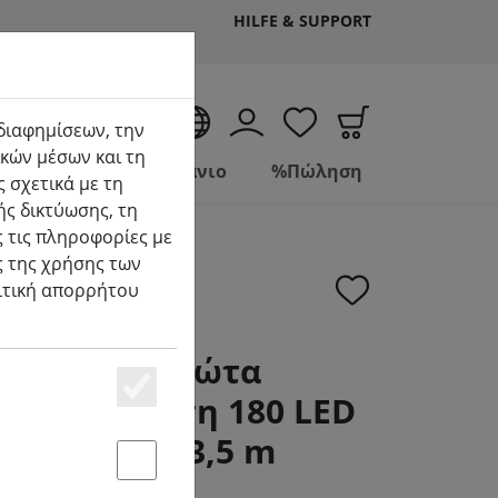
HILFE & SUPPORT
EL
 διαφημίσεων, την
κών μέσων και τη
Ζώντας
Μπάνιο
%Πώληση
 σχετικά με τη
ής δικτύωσης, τη
 τις πληροφορίες με
ς της χρήσης των
λιτική απορρήτου
mineo LED φώτα
 με ροοστάτη 180 LED
Essenziell
εξωτερικό 13,5 m
Statstik & Marketing