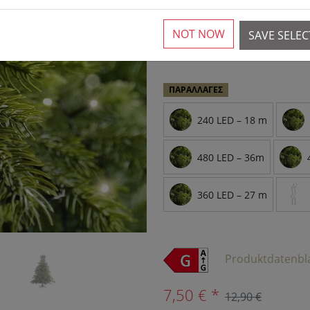
NOT NOW
SAVE SELE
›
Περισσότερα από 10 δια
ΠΑΡΑΛΛΑΓΈΣ
240 LED – 18 m
480 LED – 36m
360 LED – 27 m
Produktdatenbl
7,50 € *
12,90 €