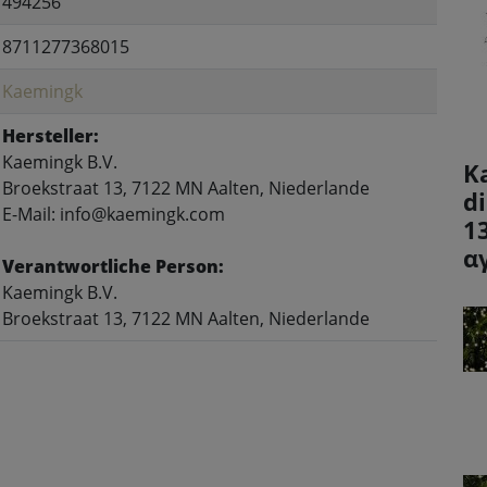
494256
8711277368015
Kaemingk
Hersteller:
Kaemingk B.V.
K
Broekstraat 13, 7122 MN Aalten, Niederlande
d
E-Mail: info@kaemingk.com
1
α
Verantwortliche Person:
Kaemingk B.V.
Broekstraat 13, 7122 MN Aalten, Niederlande