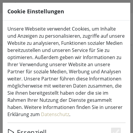
HILFE & SUPPORT
DE
Cookie Einstellungen
Unsere Webseite verwendet Cookies, um Inhalte
Produkte suchen
und Anzeigen zu personalisieren, zugriffe auf unsere
Website zu analysieren, Funktionen sozialer Medien
bereitzustellen und unseren Service für Sie zu
Start
LED-Kerzen Indoor & Outdoor
optimieren. Außerdem geben wir Informationen zu
Ihrer Verwendung unserer Website an unsere
Partner für soziale Medien, Werbung und Analysen
weiter. Unsere Partner führen diese Informationen
möglicherweise mit weiteren Daten zusammen, die
Sirius LED Kerze Sara 3er Set 7,5 cm
Sie ihnen bereitgestellt haben oder die sie im
wiederaufladbar weiß
Rahmen Ihrer Nutzung der Dienste gesammelt
haben. Weitere Informationen finden Sie in unserer
Erklärung zum
Datenschutz
.
Essenziell