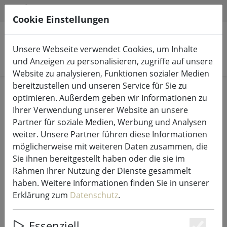
HILFE & SUPPORT
DE
Cookie Einstellungen
Unsere Webseite verwendet Cookies, um Inhalte
Produkte suchen
und Anzeigen zu personalisieren, zugriffe auf unsere
Website zu analysieren, Funktionen sozialer Medien
bereitzustellen und unseren Service für Sie zu
Start
Lichterketten & Beleuchtung
Leuchten
optimieren. Außerdem geben wir Informationen zu
Ihrer Verwendung unserer Website an unsere
Partner für soziale Medien, Werbung und Analysen
weiter. Unsere Partner führen diese Informationen
möglicherweise mit weiteren Daten zusammen, die
Sirius Akku LED Tischleuchte Sam
Sie ihnen bereitgestellt haben oder die sie im
außen 28 cm grau
Rahmen Ihrer Nutzung der Dienste gesammelt
haben. Weitere Informationen finden Sie in unserer
Erklärung zum
Datenschutz
.
Essenziell