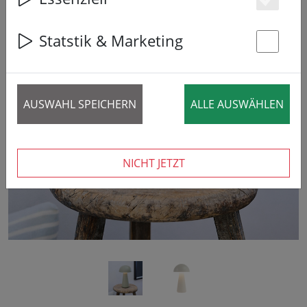
Es
Statstik & Marketing
St
‹
›
AUSWAHL SPEICHERN
ALLE AUSWÄHLEN
NICHT JETZT