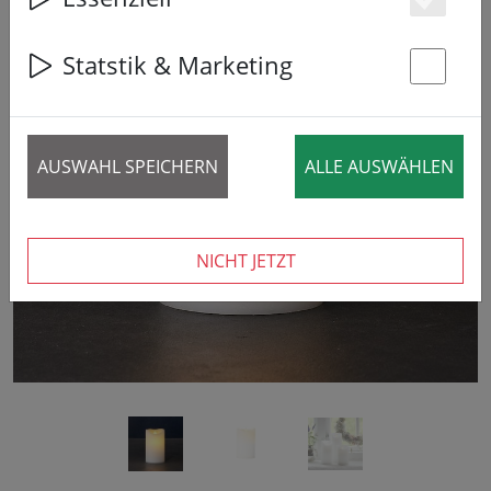
Es
Statstik & Marketing
St
‹
›
AUSWAHL SPEICHERN
ALLE AUSWÄHLEN
NICHT JETZT