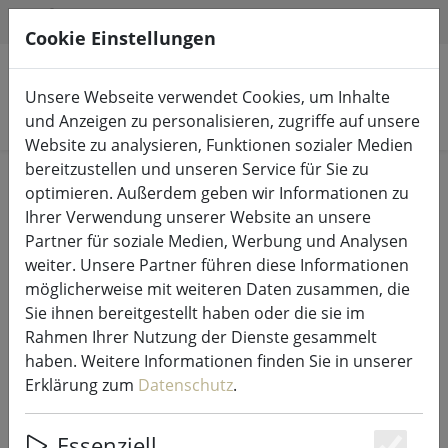
HILFE & SUPPORT
DE
Cookie Einstellungen
Unsere Webseite verwendet Cookies, um Inhalte
Produkte suchen
und Anzeigen zu personalisieren, zugriffe auf unsere
Website zu analysieren, Funktionen sozialer Medien
bereitzustellen und unseren Service für Sie zu
Start
LED-Kerzen Indoor & Outdoor
optimieren. Außerdem geben wir Informationen zu
Ihrer Verwendung unserer Website an unsere
Partner für soziale Medien, Werbung und Analysen
weiter. Unsere Partner führen diese Informationen
möglicherweise mit weiteren Daten zusammen, die
Sirius LED Kerze Sara Exclusive 7,5
Sie ihnen bereitgestellt haben oder die sie im
x 12,5 cm weiß
Rahmen Ihrer Nutzung der Dienste gesammelt
haben. Weitere Informationen finden Sie in unserer
Erklärung zum
Datenschutz
.
Essenziell