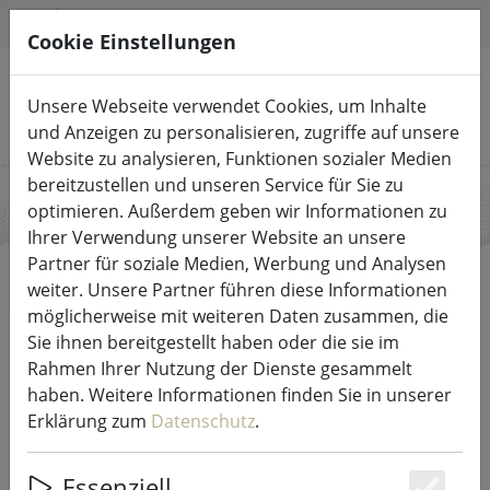
HILFE & SUPPORT
DE
Cookie Einstellungen
Unsere Webseite verwendet Cookies, um Inhalte
Produkte suchen
und Anzeigen zu personalisieren, zugriffe auf unsere
Website zu analysieren, Funktionen sozialer Medien
bereitzustellen und unseren Service für Sie zu
optimieren. Außerdem geben wir Informationen zu
Candela Lights
Ihrer Verwendung unserer Website an unsere
Partner für soziale Medien, Werbung und Analysen
weiter. Unsere Partner führen diese Informationen
möglicherweise mit weiteren Daten zusammen, die
Start
Marken
Candela Lights
Sie ihnen bereitgestellt haben oder die sie im
Rahmen Ihrer Nutzung der Dienste gesammelt
haben. Weitere Informationen finden Sie in unserer
Alle Produkte von Candela Lights
Erklärung zum
Datenschutz
.
18 Artikel
Essenziell