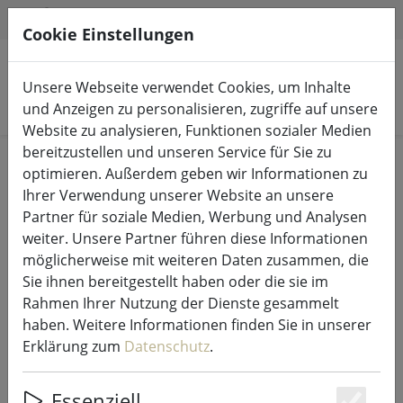
HILFE & SUPPORT
DE
Cookie Einstellungen
Unsere Webseite verwendet Cookies, um Inhalte
Produkte suchen
und Anzeigen zu personalisieren, zugriffe auf unsere
Website zu analysieren, Funktionen sozialer Medien
bereitzustellen und unseren Service für Sie zu
Start
Küche & Essen
Küchenaccessoires
optimieren. Außerdem geben wir Informationen zu
Ihrer Verwendung unserer Website an unsere
Partner für soziale Medien, Werbung und Analysen
weiter. Unsere Partner führen diese Informationen
möglicherweise mit weiteren Daten zusammen, die
Broste Copenhagen Tablett Sarah
Sie ihnen bereitgestellt haben oder die sie im
Holz 55 x 35 cm Light Warm Grey
Rahmen Ihrer Nutzung der Dienste gesammelt
haben. Weitere Informationen finden Sie in unserer
Erklärung zum
Datenschutz
.
18% SPAREN
Essenziell