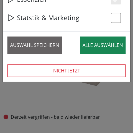
Es
Statstik & Marketing
St
AUSWAHL SPEICHERN
ALLE AUSWÄHLEN
NICHT JETZT
Derzeit vergriffen - bald wieder lieferbar