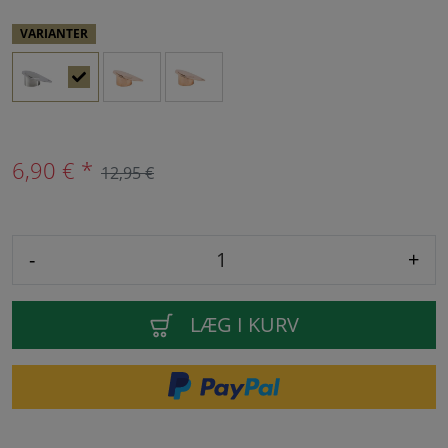
VARIANTER
6,90 € *
12,95 €
-
+
LÆG I KURV