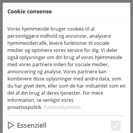
HILFE & SUPPORT
DA
Cookie consense
Vores hjemmeside bruger cookies til at
Søg efter produkter
personliggøre indhold og annoncer, analysere
hjemmesidetrafik, levere funktioner til sociale
medier og optimere vores service for dig. Vi deler
Home
%Salg
også oplysninger om din brug af vores hjemmeside
med vores partnere inden for sociale medier,
annoncering og analyse. Vores partnere kan
kombinere disse oplysninger med andre data, som
du har givet dem, eller som de har indsamlet som en
Zoneslukningsklokke PISA i
del af din brug af deres tjenester. For mere
skinnende rustfrit stål
information, se venligst vores
privatlivspolitik.
Databeskyttelse
.
Essenziell
47% DISCOUNT
Es