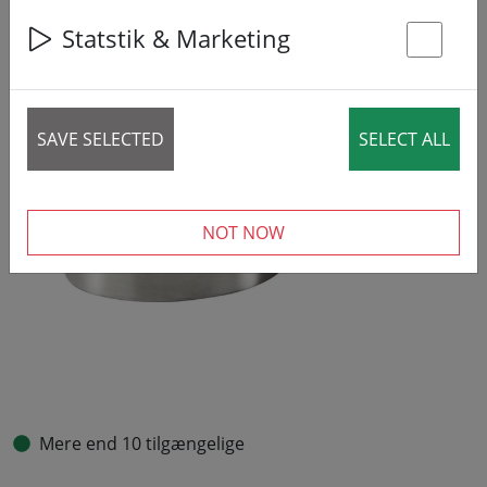
Statstik & Marketing
St
SAVE SELECTED
SELECT ALL
NOT NOW
Mere end 10 tilgængelige