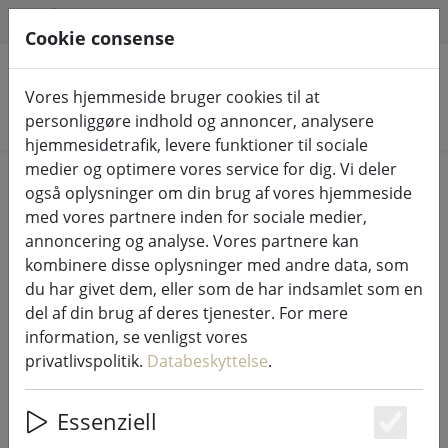
HILFE & SUPPORT
DA
Cookie consense
Vores hjemmeside bruger cookies til at
Søg efter produkter
personliggøre indhold og annoncer, analysere
hjemmesidetrafik, levere funktioner til sociale
medier og optimere vores service for dig. Vi deler
Home
Lyskæder og belysning
Eventyrlige lys
også oplysninger om din brug af vores hjemmeside
med vores partnere inden for sociale medier,
annoncering og analyse. Vores partnere kan
kombinere disse oplysninger med andre data, som
du har givet dem, eller som de har indsamlet som en
Sirius Tech-Line lyskæde startsæt
del af din brug af deres tjenester. For mere
45 LED varm hvid 4,5 m udendørs
information, se venligst vores
230V sort
privatlivspolitik.
Databeskyttelse
.
Essenziell
Es