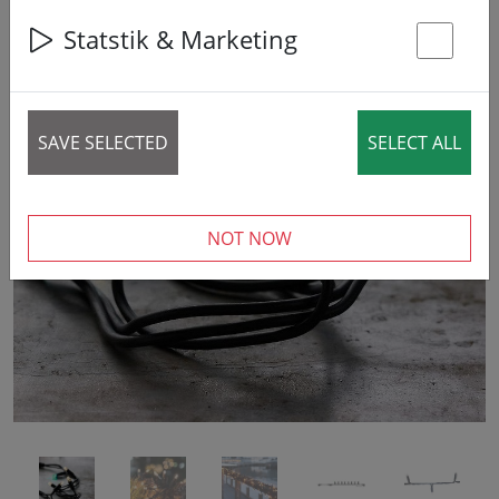
Statstik & Marketing
St
SAVE SELECTED
SELECT ALL
‹
›
NOT NOW