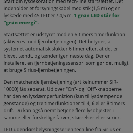
Start din lysdekoration med tech-line startsættet. Det
indeholder et forsyningskabel med stik (1,5 m) og en
lyskæde med 45 LED'er / 4,5 m.
1 grøn LED står for
"grøn energi
".
Startsættet er udstyret med en 6-timers timerfunktion
(aktiveres med fjernbetjeningen). Det betyder, at
systemet automatisk slukker 6 timer efter, at det er
blevet tændt, og tænder igen næste dag. Der er
installeret en fjernbetjeningssensor, som gør det muligt
at bruge Sirius-fjernbetjeningen.
Den matchende fjernbetjening (artikelnummer SIR-
10000) fås separat. Ud over "On"- og "Off"-knapperne
har den en lysdæmperfunktion (kun til lysdæmpende
genstande) og tre timerfunktioner til 4, 6 eller 8 timers
drift. Du kan også nemt betjene flere lysobjekter i
samme eller forskellige farver, størrelser eller serier.
LED-udendørsbelysningsserien tech-line fra Sirius er