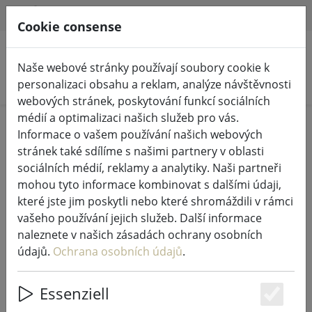
HILFE & SUPPORT
CS
Cookie consense
Naše webové stránky používají soubory cookie k
Hledat produkty
personalizaci obsahu a reklam, analýze návštěvnosti
webových stránek, poskytování funkcí sociálních
médií a optimalizaci našich služeb pro vás.
Home
Pohádková světla a osvětlení
Informace o vašem používání našich webových
Pohádková světla
stránek také sdílíme s našimi partnery v oblasti
sociálních médií, reklamy a analytiky. Naši partneři
mohou tyto informace kombinovat s dalšími údaji,
které jste jim poskytli nebo které shromáždili v rámci
vašeho používání jejich služeb. Další informace
Sirius Tech-Line pohádková světla
naleznete v našich zásadách ochrany osobních
přívodní kabel Start 230V 1,5 m
údajů.
Ochrana osobních údajů
.
černý
Essenziell
Es