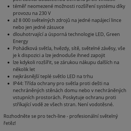
téměř neomezené možnosti rozšíření systému díky
provozu na 230 V
až 8 000 světelných zdrojů na jedné napájecí lince
nebo jen jedné zásuvce
dlouhotrvající a úsporná technologie LED, Green
Energy
Pohádková světla, hvězdy, sítě, světelné závěsy, vše
je k dispozici a lze jednoduše ihned zapojit
lze kdykoli rozšířit, se zárukou nákupu dalších na
několik let
nejkrásnější teplé světlo LED na trhu
IP44: Třída ochrany pro světla proti dešti na
nechráněných stěnách domu nebo v nechráněných
vstupních prostorách. Poskytuje ochranu proti
stříkající vodě ze všech stran. Není vodotěsné.
Rozhodněte se pro tech-line - profesionální světelný
řetěz!