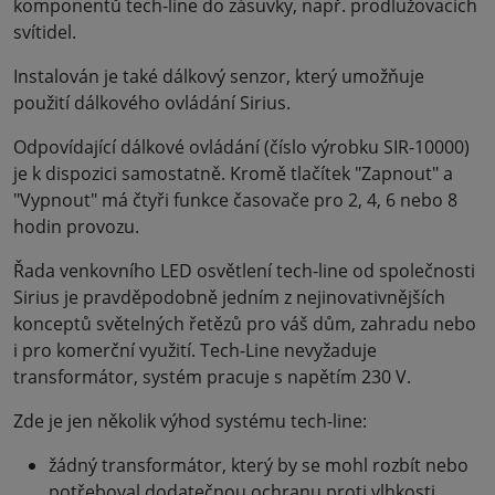
komponentů tech-line do zásuvky, např. prodlužovacích
svítidel.
Instalován je také dálkový senzor, který umožňuje
použití dálkového ovládání Sirius.
Odpovídající dálkové ovládání (číslo výrobku SIR-10000)
je k dispozici samostatně. Kromě tlačítek "Zapnout" a
"Vypnout" má čtyři funkce časovače pro 2, 4, 6 nebo 8
hodin provozu.
Řada venkovního LED osvětlení tech-line od společnosti
Sirius je pravděpodobně jedním z nejinovativnějších
konceptů světelných řetězů pro váš dům, zahradu nebo
i pro komerční využití. Tech-Line nevyžaduje
transformátor, systém pracuje s napětím 230 V.
Zde je jen několik výhod systému tech-line:
žádný transformátor, který by se mohl rozbít nebo
potřeboval dodatečnou ochranu proti vlhkosti