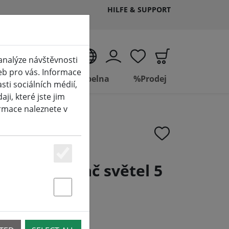
HILFE & SUPPORT
CS
analýze návštěvnosti
eb pro vás. Informace
Living
Koupelna
%Prodej
ti sociálních médií,
i, které jste jim
ormace naleznete v
Essenziell
ne rozdělovač světel 5
0 cm černý
Statstik & Marketing