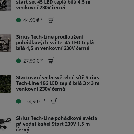
start set 45 LED teplá bílá 4,5 m
venkovní 230V černá
44,90 € *
Sirius Tech-Line prodloužení
pohádkových světel 45 LED teplá
bílá 4,5 m venkovní 230V černá
27,90 € *
Startovací sada světelné sítě Sirius
Tech-Line 196 LED teplá bílá 3 x 3 m
venkovní 230V černá
134,90 € *
Sirius Tech-Line pohádková světla
přívodní kabel Start 230V 1,5 m
černý