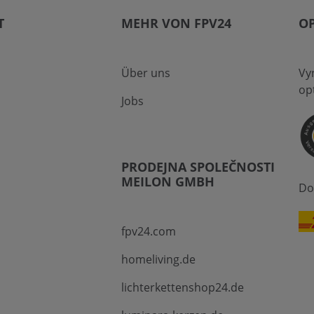
T
MEHR VON FPV24
O
Über uns
Vyn
op
Jobs
PRODEJNA SPOLEČNOSTI
MEILON GMBH
Do
fpv24.com
homeliving.de
lichterkettenshop24.de