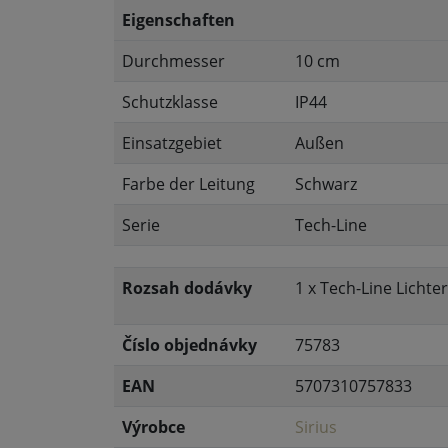
Eigenschaften
Durchmesser
10 cm
Schutzklasse
IP44
Einsatzgebiet
Außen
Farbe der Leitung
Schwarz
Serie
Tech-Line
Rozsah dodávky
1 x Tech-Line Lichte
Číslo objednávky
75783
EAN
5707310757833
Výrobce
Sirius