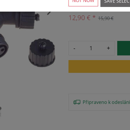
NOT NOW
SAVE SELE
›
12,90 € *
15,90 €
-
+
Připraveno k odeslán