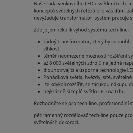
Naše řada venkovního LED osvětlení tech-lin
konceptů světelných řetězů pro váš dům, zah
nevyžaduje transformátor, systém pracuje s
Zde je jen několik výhod systému tech-line:
žádný transformátor, který by se mohl 
vlhkosti
téměř neomezené možnosti rozšíření sy
až 8 000 světelných zdrojů na jedné napá
dlouhotrvající a úsporná technologie LE
Pohádková světla, hvězdy, sítě, světelné 
lze kdykoli rozšířit, se zárukou nákupu da
nejkrásnější teplé světlo LED na trhu
Rozhodněte se pro tech-line, profesionální 
pětiramenný rozdělovač tech-line pouze pro p
světelných dekorací.