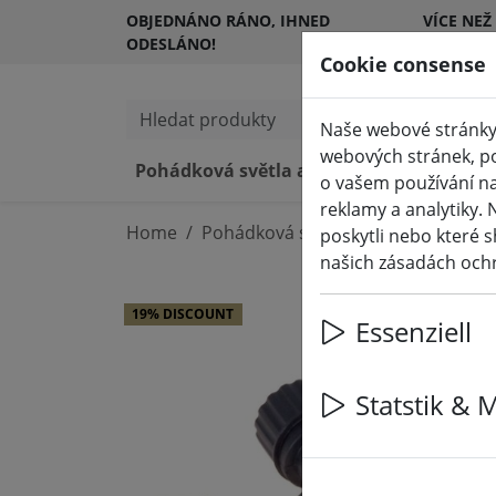
OBJEDNÁNO RÁNO, IHNED
VÍCE NEŽ
ODESLÁNO!
ZÁKAZNÍ
Cookie consense
Hledat produkty
Naše webové stránky 
webových stránek, po
Pohádková světla a osvětlení
LED
o vašem používání na
reklamy a analytiky. 
Home
Pohádková světla a osvětlení
Poh
poskytli nebo které s
našich zásadách och
19% DISCOUNT
Essenziell
Statstik & 