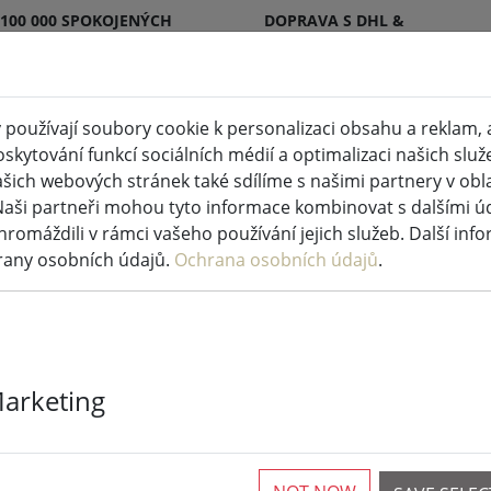
 100 000 SPOKOJENÝCH
DOPRAVA S DHL &
KŮ
DPD
používají soubory cookie k personalizaci obsahu a reklam, 
skytování funkcí sociálních médií a optimalizaci našich služ
 svíčky vnitřní a venkovní
Kuchyně a potraviny
šich webových stránek také sdílíme s našimi partnery v oblas
Naši partneři mohou tyto informace kombinovat s dalšími údaj
ádková světla
hromáždili v rámci vašeho používání jejich služeb. Další inf
rany osobních údajů.
Ochrana osobních údajů
.
Sirius Tech-Li
Marketing
ramen 230V 1
Více než 10 k dispozici