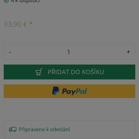
4 K dispozici
33,90 € *
-
+
PŘIDAT DO KOŠÍKU
Připraveno k odeslání