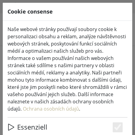
HILFE & SUPPORT
CS
Cookie consense
Naše webové stránky používají soubory cookie k
Hledat produkty
personalizaci obsahu a reklam, analýze návštěvnosti
webových stránek, poskytování funkcí sociálních
médií a optimalizaci našich služeb pro vás.
Home
Pohádková světla a osvětlení
Informace o vašem používání našich webových
Pohádková světla
stránek také sdílíme s našimi partnery v oblasti
sociálních médií, reklamy a analytiky. Naši partneři
mohou tyto informace kombinovat s dalšími údaji,
které jste jim poskytli nebo které shromáždili v rámci
vašeho používání jejich služeb. Další informace
Prodloužení pohádkových světel
naleznete v našich zásadách ochrany osobních
Sirius Tech-Line 230V 15 m černá
údajů.
Ochrana osobních údajů
.
Essenziell
Es