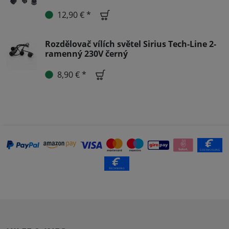
12,90 € *
Rozdělovač vílích světel Sirius Tech-Line 2-
ramenný 230V černý
8,90 € *