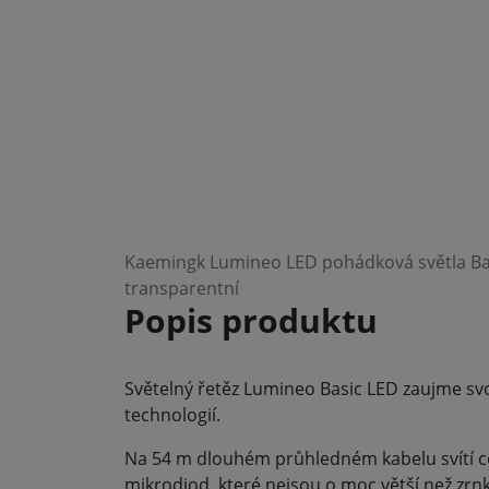
Kaemingk Lumineo LED pohádková světla Bas
transparentní
Popis produktu
Světelný řetěz Lumineo Basic LED zaujme svo
technologií.
Na 54 m dlouhém průhledném kabelu svítí c
mikrodiod, které nejsou o moc větší než zrnk