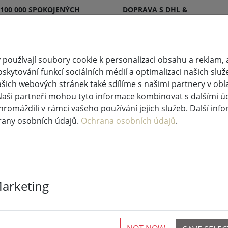
 100 000 SPOKOJENÝCH
DOPRAVA S DHL &
KŮ
DPD
používají soubory cookie k personalizaci obsahu a reklam, 
skytování funkcí sociálních médií a optimalizaci našich služ
 svíčky vnitřní a venkovní
Kuchyně a potraviny
šich webových stránek také sdílíme s našimi partnery v oblas
Naši partneři mohou tyto informace kombinovat s dalšími údaj
ádková světla
hromáždili v rámci vašeho používání jejich služeb. Další inf
rany osobních údajů.
Ochrana osobních údajů
.
Kaemingk Lum
Marketing
světla Basic 
teplá bílá ve
transparentní