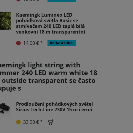
Kaemingk Lumineo LED
pohádková světla Basic se
stmívačem 240 LED teplá bílá
venkovní 18 m transparentní
14,00 € *
Vorbestellbar
aemingk light string with
immer 240 LED warm white 18
 outside transparent se často
upuje s
Prodloužení pohádkových světel
Sirius Tech-Line 230V 15 m černá
33,90 € *