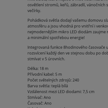
osvětlení stromů, keřů, zábradlí, vánočních
večírky.
Pohádková světla dodají vašemu domovu sl
atmosféru a jsou vhodná pro vnitřní i venkov
nejmodernějším mikro LED diodám zaujme 
a minimální spotřebou energie!
Integrovaná funkce 8hodinového časovače 
rozsvícení každý den ve stejnou dobu po dob
stmívat v 5 úrovních.
Délka: 18 m
Přívodní kabel: 5 m
Počet světelných zdrojů: 240
Barva světla: teplá bílá
Vzdálenost mezi LED diodami: 7,5 cm
Stmívač: Ano
Časovač: Ano