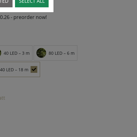
CTED
SELECT ALL
10.26 - preorder now!
40 LED – 3 m
80 LED – 6 m
40 LED – 18 m
att