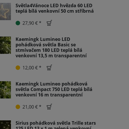
Světla4Vánoce LED hvězda 60 LED
teplá bílá venkovní 50 cm stříbrná
27,90 € *
Kaemingk Lumineo LED
pohádková světla Basic se
stmívačem 180 LED teplá bílá
venkovní 13,5 m transparentní
12,00 € *
Kaemingk Lumineo pohádková
světla Compact 750 LED teplá bílá
venkovní 16 m transparentní
21,00 € *
Sirius pohádková světla Trille stars
125 LED 13 x 1 m zelená venkovní