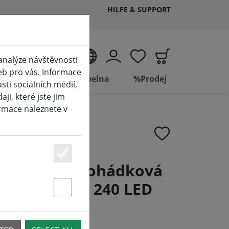
HILFE & SUPPORT
CS
analýze návštěvnosti
eb pro vás. Informace
Living
Koupelna
%Prodej
ti sociálních médií,
i, které jste jim
ormace naleznete v
Essenziell
ineo LED pohádková
se stmívačem 240 LED
Statstik & Marketing
nkovní 18 m