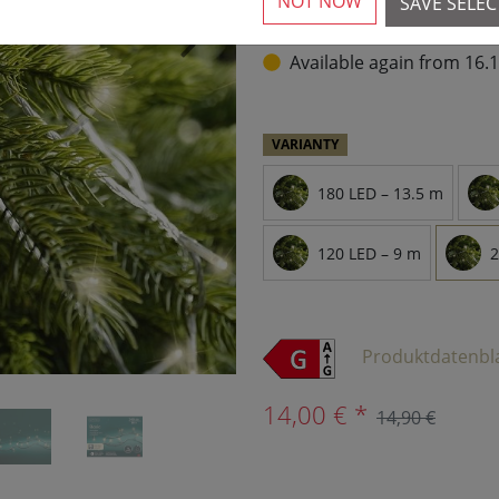
NOT NOW
SAVE SELE
›
Available again from 16.
VARIANTY
180 LED – 13.5 m
120 LED – 9 m
2
Produktdatenbl
14,00 € *
14,90 €