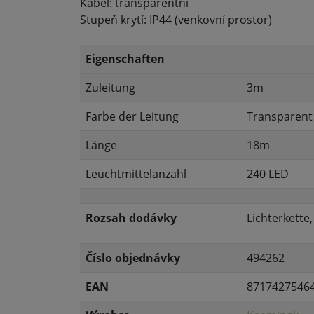
Kabel: transparentní
Stupeň krytí: IP44 (venkovní prostor)
Eigenschaften
Zuleitung
3m
Farbe der Leitung
Transparent
Länge
18m
Leuchtmittelanzahl
240 LED
Rozsah dodávky
Lichterkette
Číslo objednávky
494262
EAN
8717427546