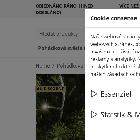
OBJEDNÁNO RÁNO, IHNED
VÍCE NEŽ
ODESLÁNO!
ZÁKAZNÍ
Cookie consense
Hledat produkty
Naše webové stránky 
webových stránek, po
Pohádková světla a osvětlení
LED
o vašem používání na
reklamy a analytiky. 
Home
Pohádková světla a osvětlení
Poh
poskytli nebo které s
našich zásadách och
6% DISCOUNT
Essenziell
Statstik & 