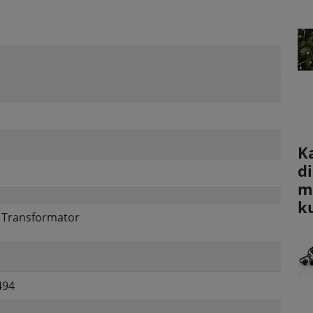
K
d
m
k
, Transformator
494