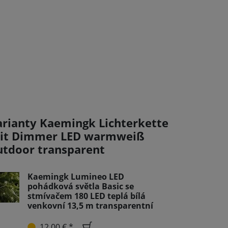
arianty Kaemingk Lichterkette
it Dimmer LED warmweiß
utdoor transparent
Kaemingk Lumineo LED
pohádková světla Basic se
stmívačem 180 LED teplá bílá
venkovní 13,5 m transparentní
12,00 € *