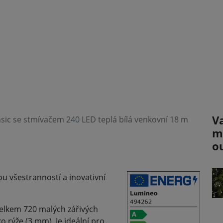
V
ic se stmívačem 240 LED teplá bílá venkovní 18 m
m
o
u všestranností a inovativní
elkem 720 malých zářivých
o rýže (3 mm). Je ideální pro