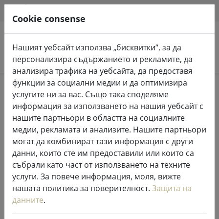
HILFE & SUPPORT
BG
Cookie consense
Нашият уебсайт използва „бисквитки“, за да
Търсене на продукти
персонализира съдържанието и рекламите, да
анализира трафика на уебсайта, да предоставя
функции за социални медии и да оптимизира
Home
%Продажба
услугите ни за вас. Също така споделяме
информация за използването на нашия уебсайт с
нашите партньори в областта на социалните
медии, рекламата и анализите. Нашите партньори
могат да комбинират тази информация с други
Постелка Zone Confett с кръгове
данни, които сте им предоставили или които са
нуга 30 x 40cm
събрали като част от използването на техните
услуги. За повече информация, моля, вижте
нашата политика за поверителност.
Защита на
данните
.
44% DISCOUNT