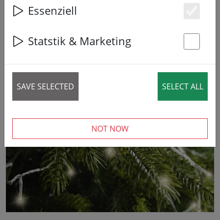
Essenziell
Es
7% DISCOUNT
Statstik & Marketing
St
SAVE SELECTED
SELECT ALL
‹
›
NOT NOW