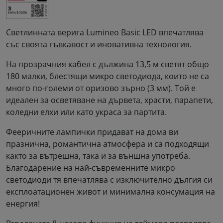
Светлинната верига Lumineo Basic LED впечатлява
със своята гъвкавост и иновативна технология.
На прозрачния кабел с дължина 13,5 м светят общо
180 малки, блестящи микро светодиода, които не са
много по-големи от оризово зърно (3 мм). Той е
идеален за осветяване на дървета, храсти, парапети,
коледни елхи или като украса за партита.
Фееричните лампички придават на дома ви
празнична, романтична атмосфера и са подходящи
както за вътрешна, така и за външна употреба.
Благодарение на най-съвременните микро
светодиоди тя впечатлява с изключително дългия си
експлоатационен живот и минимална консумация на
енергия!