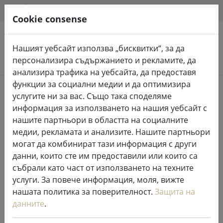
HILFE & SUPPORT
BG
Cookie consense
Нашият уебсайт използва „бисквитки“, за да
Търсене на продукти
персонализира съдържанието и рекламите, да
анализира трафика на уебсайта, да предоставя
функции за социални медии и да оптимизира
Home
Приказни светлини и осветление
услугите ни за вас. Също така споделяме
Приказни светлини
информация за използването на нашия уебсайт с
нашите партньори в областта на социалните
медии, рекламата и анализите. Нашите партньори
могат да комбинират тази информация с други
данни, които сте им предоставили или които са
Kaemingk Lumineo LED феерични
събрали като част от използването на техните
светлини Основни с димер 180
услуги. За повече информация, моля, вижте
LED топло бяло на открито 13,5 м
нашата политика за поверителност.
Защита на
прозрачни
данните
.