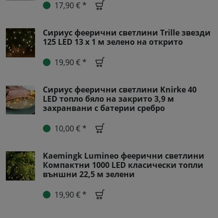
17,90 € *
Сириус феерични светлини Trille звезди
125 LED 13 х 1 м зелено на открито
19,90 € *
Сириус феерични светлини Knirke 40
LED топло бяло на закрито 3,9 м
захранвани с батерии сребро
10,00 € *
Kaemingk Lumineo феерични светлини
Компактни 1000 LED класически топли
външни 22,5 м зелени
19,90 € *