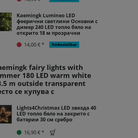
Kaemingk Lumineo LED
феерични светлини Основни с
димер 240 LED топло бяло на
открито 18 м прозрачни
14,00 € *
Vorbestellbar
aemingk fairy lights with
immer 180 LED warm white
3.5 m outside transparent
есто се купува с
Lights4Christmas LED звезда 40
LED топло бяло на закрито с
батерии 30 см сребро
16,90 € *