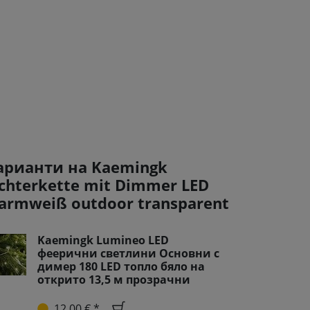
арианти на Kaemingk
ichterkette mit Dimmer LED
armweiß outdoor transparent
Kaemingk Lumineo LED
феерични светлини Основни с
димер 180 LED топло бяло на
открито 13,5 м прозрачни
12,00 € *