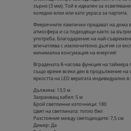
зърно (3 мм). Той е идеален за осветяване
коледни елхи или като украса за партита.
Фееричните лампички придават на дома 
атмосфера и са подходящи както за вътре
употреба. Благодарение на най-съвремен
впечатлява с изключително дългия си ек
минимална консумация на енергия!
Вградената 8-часова функция на таймера 
също време всеки ден в продължение на о
яркостта на LED веригата индивидуално в 
Дължина: 13,5 м
Захранващ кабел: 5 м
Брой светлинни източници: 180
Цвят на светлината: топло бял
Разстояние между светодиодите: 7,5 см
Димер: Да