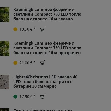
Kaemingk Lumineo феерични
светлини Compact 750 LED топло
бяло на открито 16 м зелено
19,90 € *
Kaemingk Lumineo феерични
светлини Compact 750 LED топло
бяло на открито 16 м прозрачен
21,00 € *
Lights4Christmas LED звезда 40
LED топло бяло на закрито с
батерии 30 см черно
17,90 € *
Сириус феерични светлини