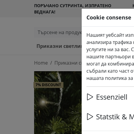
ПОРЪЧАНО СУТРИНТА, ИЗПРАТЕНО
ВЕДНАГА!
Cookie consense
Търсене на продукти
Нашият уебсайт изп
анализира трафика 
Приказни светлини и осветление
услугите ни за вас
нашите партньори в
Home
Приказни светлини и осветление
могат да комбинира
събрали като част о
нашата политика за
7% DISCOUNT
Essenziell
Statstik & 