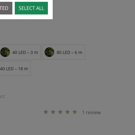
CTED
SELECT ALL
40 LED – 3 m
80 LED – 6 m
40 LED – 18 m
att
1 review