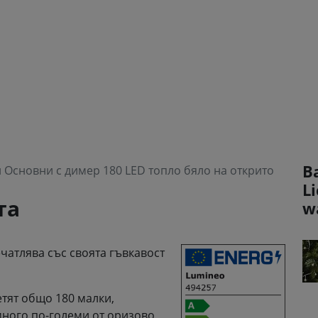
В
 Основни с димер 180 LED топло бяло на открито
L
та
w
чатлява със своята гъвкавост
етят общо 180 малки,
много по-големи от оризово