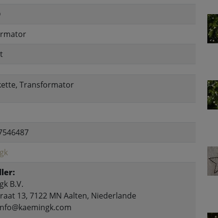
D
ormator
t
kette, Transformator
7546487
gk
ler:
k B.V.
raat 13, 7122 MN Aalten, Niederlande
 info@kaemingk.com