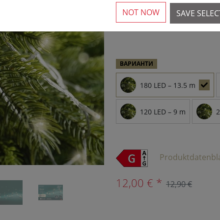
NOT NOW
SAVE SELE
›
2 Налично
ВАРИАНТИ
180 LED – 13.5 m
120 LED – 9 m
2
Produktdatenbl
12,00 € *
12,90 €