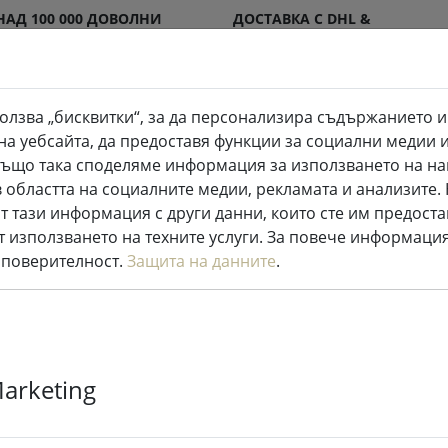
НАД 100 000 ДОВОЛНИ
ДОСТАВКА С DHL &
КЛИЕНТИ
DPD
олзва „бисквитки“, за да персонализира съдържанието и
на уебсайта, да предоставя функции за социални медии 
LED свещи на закрито и открито
Кухня и храна
. Също така споделяме информация за използването на на
 областта на социалните медии, рекламата и анализите
Приказни светлини
т тази информация с други данни, които сте им предоста
т използването на техните услуги. За повече информация
 поверителност.
Защита на данните
.
Kaemingk Lu
светлини Осн
Marketing
LED топло бя
прозрачни