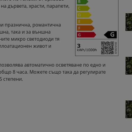
 на дървета, храсти, парапети,
ви празнична, романтична
шна, така и за външна
ните микро светодиоди тя
сплоатационен живот и
позволява автоматично осветяване по едно и
бщо 8 часа. Можете също така да регулирате
5 степени.