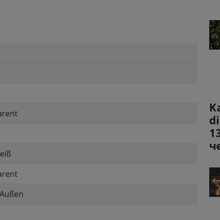
K
arent
d
1
ч
eiß
arent
 Außen