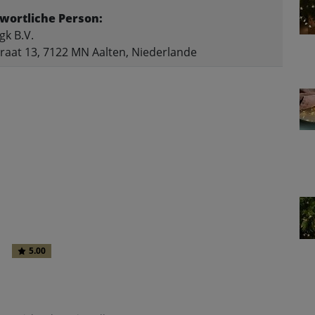
wortliche Person:
k B.V.
raat 13, 7122 MN Aalten, Niederlande
и
5.00