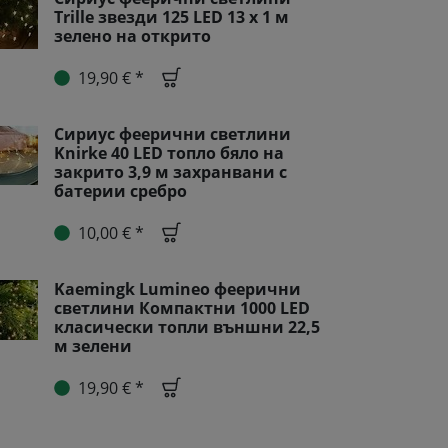
Trille звезди 125 LED 13 х 1 м
зелено на открито
19,90 € *
Сириус феерични светлини
Knirke 40 LED топло бяло на
закрито 3,9 м захранвани с
батерии сребро
10,00 € *
Kaemingk Lumineo феерични
светлини Компактни 1000 LED
класически топли външни 22,5
м зелени
19,90 € *