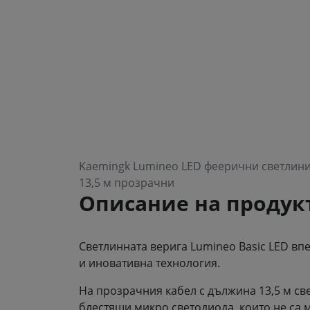
Kaemingk Lumineo LED феерични светлини
13,5 м прозрачни
Описание на продук
Светлинната верига Lumineo Basic LED впе
и иновативна технология.
На прозрачния кабел с дължина 13,5 м св
блестящи микро светодиода, които не са 