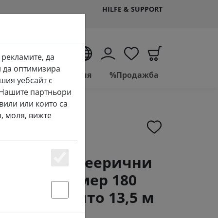
HILFE & SUPPORT
BG
 рекламите, да
и да оптимизира
Living
Баня
%Продажба
шия уебсайт с
. Нашите партньори
вили или които са
, моля, вижте
mineo LED феерични
Essenziell
овни с димер 180
ло на открито 13,5 м
Statstik & Marketing