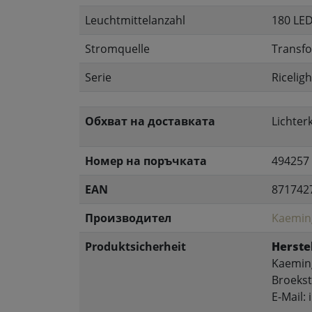
Leuchtmittelanzahl
180 LE
Stromquelle
Transf
Serie
Riceligh
Обхват на доставката
Lichter
Номер на поръчката
494257
EAN
871742
Производител
Kaemin
Produktsicherheit
Herstel
Kaeming
Broekst
E-Mail: