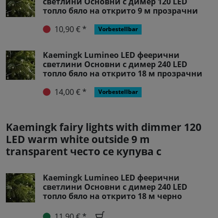
светлини Основни с димер 120 LED
топло бяло на открито 9 м прозрачни
10,90 € *
Vorbestellbar
Kaemingk Lumineo LED феерични
светлини Основни с димер 240 LED
топло бяло на открито 18 м прозрачни
14,00 € *
Vorbestellbar
Kaemingk fairy lights with dimmer 120
LED warm white outside 9 m
transparent често се купува с
Kaemingk Lumineo LED феерични
светлини Основни с димер 240 LED
топло бяло на открито 18 м черно
11,90 € *