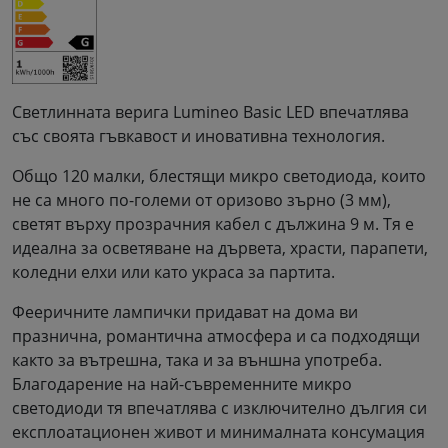
Светлинната верига Lumineo Basic LED впечатлява
със своята гъвкавост и иновативна технология.
Общо 120 малки, блестящи микро светодиода, които
не са много по-големи от оризово зърно (3 мм),
светят върху прозрачния кабел с дължина 9 м. Тя е
идеална за осветяване на дървета, храсти, парапети,
коледни елхи или като украса за партита.
Фееричните лампички придават на дома ви
празнична, романтична атмосфера и са подходящи
както за вътрешна, така и за външна употреба.
Благодарение на най-съвременните микро
светодиоди тя впечатлява с изключително дългия си
експлоатационен живот и минималната консумация