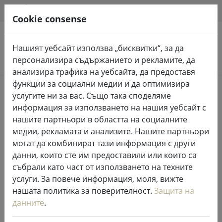
HILFE & SUPPORT
BG
Cookie consense
Нашият уебсайт използва „бисквитки“, за да
Търсене на продукти
персонализира съдържанието и рекламите, да
анализира трафика на уебсайта, да предоставя
функции за социални медии и да оптимизира
Home
Приказни светлини и осветление
услугите ни за вас. Също така споделяме
Приказни светлини
информация за използването на нашия уебсайт с
нашите партньори в областта на социалните
медии, рекламата и анализите. Нашите партньори
могат да комбинират тази информация с други
данни, които сте им предоставили или които са
Kaemingk Lumineo LED феерични
събрали като част от използването на техните
светлини Основни с димер 120
услуги. За повече информация, моля, вижте
LED топло бяло на открито 9 м
нашата политика за поверителност.
Защита на
прозрачни
данните
.