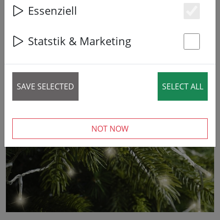
Essenziell
Es
Statstik & Marketing
St
SAVE SELECTED
SELECT ALL
‹
›
NOT NOW