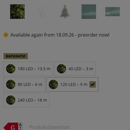
Available again from 18.09.26 - preorder now!
ВАРИАНТИ
180 LED – 13.5 m
40 LED – 3 m
80 LED – 6 m
120 LED – 9 m
240 LED – 18 m
Produktdatenblatt