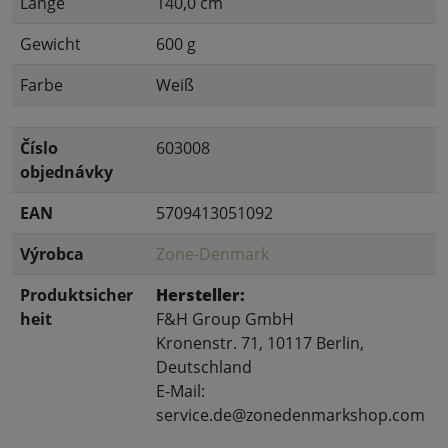
Länge
140,0 cm
Gewicht
600 g
Farbe
Weiß
Číslo
603008
objednávky
EAN
5709413051092
Výrobca
Zone-Denmark
Produktsicher
Hersteller:
heit
F&H Group GmbH
Kronenstr. 71, 10117 Berlin,
Deutschland
E-Mail:
service.de@zonedenmarkshop.com