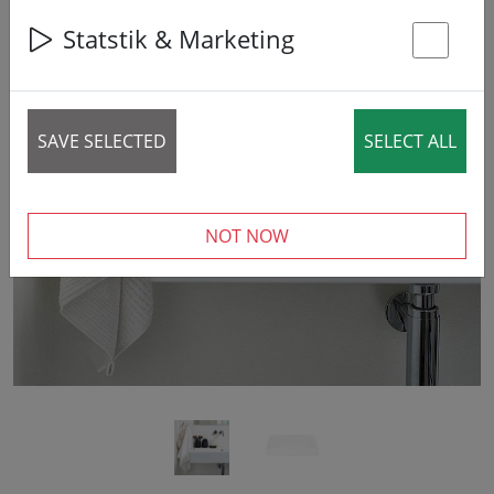
Statstik & Marketing
St
SAVE SELECTED
SELECT ALL
‹
›
NOT NOW