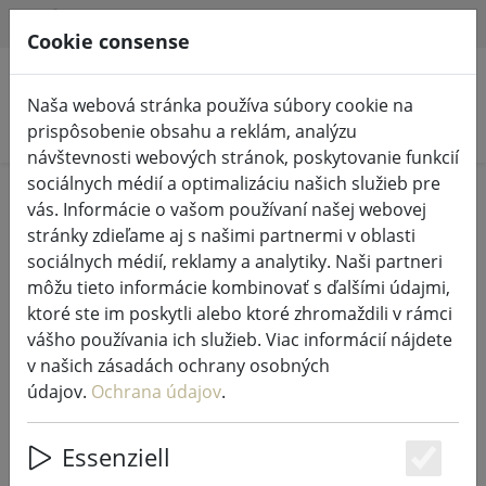
HILFE & SUPPORT
SK
Cookie consense
Naša webová stránka používa súbory cookie na
Vyhľadať produkty
prispôsobenie obsahu a reklám, analýzu
návštevnosti webových stránok, poskytovanie funkcií
sociálnych médií a optimalizáciu našich služieb pre
Home
Kúpeľňa
vás. Informácie o vašom používaní našej webovej
stránky zdieľame aj s našimi partnermi v oblasti
sociálnych médií, reklamy a analytiky. Naši partneri
môžu tieto informácie kombinovať s ďalšími údajmi,
ktoré ste im poskytli alebo ktoré zhromaždili v rámci
Zone Denmark Klasická osuška 140
vášho používania ich služieb. Viac informácií nájdete
x 70 cm biela
v našich zásadách ochrany osobných
údajov.
Ochrana údajov
.
Essenziell
15% DISCOUNT
Es