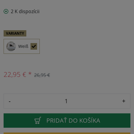
2 K dispozícii
VARIANTY
Weiß
22,95 € *
26,95 €
-
+
PRIDAŤ DO KOŠÍKA