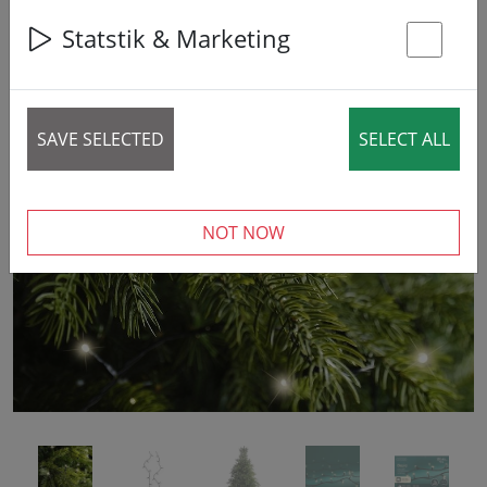
37% DISCOUNT
Statstik & Marketing
St
SAVE SELECTED
SELECT ALL
‹
›
NOT NOW