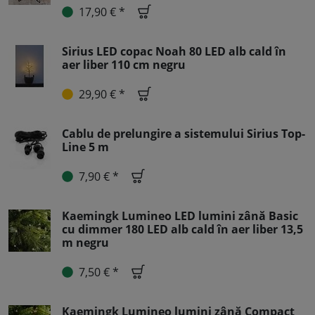
17,90 € *
Sirius LED copac Noah 80 LED alb cald în
aer liber 110 cm negru
29,90 € *
Cablu de prelungire a sistemului Sirius Top-
Line 5 m
7,90 € *
Kaemingk Lumineo LED lumini zână Basic
cu dimmer 180 LED alb cald în aer liber 13,5
m negru
7,50 € *
Kaemingk Lumineo lumini zână Compact