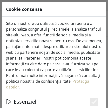
HILFE & SUPPORT
RO
Cookie consense
Site-ul nostru web utilizează cookie-uri pentru a
Căutare produse
personaliza conținutul și reclamele, a analiza traficul
site-ului web, a oferi funcții de social media și a
optimiza serviciile noastre pentru dvs. De asemenea,
Home
Lumini de zână și iluminat
Lumini de zână
partajăm informații despre utilizarea site-ului nostru
web cu partenerii noștri de social media, publicitate
și analiză. Partenerii noștri pot combina aceste
informații cu alte date pe care le-ați furnizat sau pe
care le-au colectat ca parte a utilizării serviciilor lor.
Kaemingk Lumineo LED lumini de
Pentru mai multe informații, vă rugăm să consultați
basm Basic cu dimmer 120 LED alb
politica noastră de confidențialitate.
Protecția
cald în aer liber 9 m negru
datelor
.
Essenziell
Es