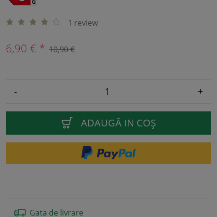
1 review
6,90 € *
10,90 €
-
+
ADAUGĂ IN COŞ
Gata de livrare