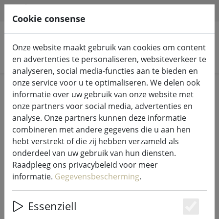
HILFE & SUPPORT
NL
Cookie consense
Onze website maakt gebruik van cookies om content
Zoek producten
en advertenties te personaliseren, websiteverkeer te
analyseren, social media-functies aan te bieden en
onze service voor u te optimaliseren. We delen ook
Home
Keuken & Voeding
Keukenaccessoires
informatie over uw gebruik van onze website met
onze partners voor social media, advertenties en
analyse. Onze partners kunnen deze informatie
combineren met andere gegevens die u aan hen
hebt verstrekt of die zij hebben verzameld als
Zone placemat gevlochten nougat
onderdeel van uw gebruik van hun diensten.
30 x 40cm
Raadpleeg ons privacybeleid voor meer
informatie.
Gegevensbescherming
.
Essenziell
25% DISCOUNT
Es