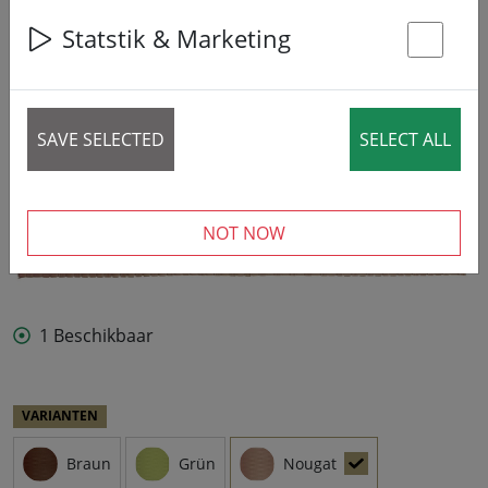
Statstik & Marketing
St
SAVE SELECTED
SELECT ALL
NOT NOW
1 Beschikbaar
VARIANTEN
Braun
Grün
Nougat