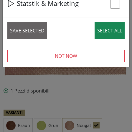
Statstik & Marketing
St
SAVE SELECTED
SELECT ALL
NOT NOW
1 Pezzi disponibili
VARIANTI
Braun
Grün
Nougat