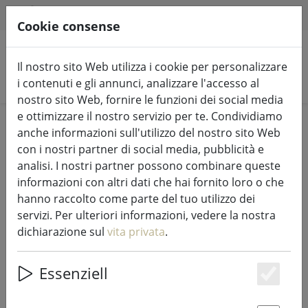
HILFE & SUPPORT
IT
Cookie consense
Il nostro sito Web utilizza i cookie per personalizzare
Cerca prodotti
i contenuti e gli annunci, analizzare l'accesso al
nostro sito Web, fornire le funzioni dei social media
e ottimizzare il nostro servizio per te. Condividiamo
Home
Cucina
Accessori per la cucina
anche informazioni sull'utilizzo del nostro sito Web
con i nostri partner di social media, pubblicità e
analisi. I nostri partner possono combinare queste
informazioni con altri dati che hai fornito loro o che
hanno raccolto come parte del tuo utilizzo dei
Tovaglietta Zone intrecciata al
servizi. Per ulteriori informazioni, vedere la nostra
torrone 30 x 40 cm
dichiarazione sul
vita privata
.
Essenziell
Es
25% DISCOUNT