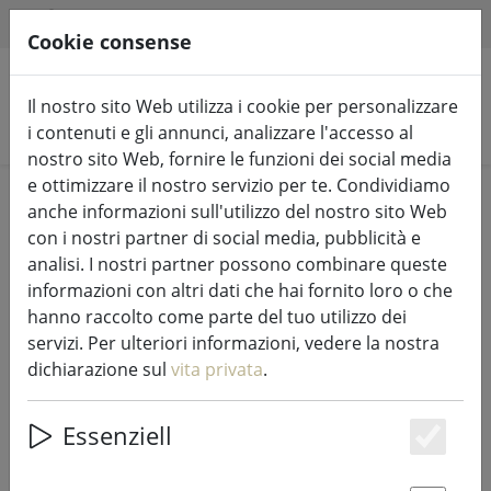
HILFE & SUPPORT
IT
Cookie consense
Il nostro sito Web utilizza i cookie per personalizzare
Cerca prodotti
i contenuti e gli annunci, analizzare l'accesso al
nostro sito Web, fornire le funzioni dei social media
e ottimizzare il nostro servizio per te. Condividiamo
Home
%Vendita
anche informazioni sull'utilizzo del nostro sito Web
con i nostri partner di social media, pubblicità e
analisi. I nostri partner possono combinare queste
informazioni con altri dati che hai fornito loro o che
hanno raccolto come parte del tuo utilizzo dei
Grembiule da cucina Zone
servizi. Per ulteriori informazioni, vedere la nostra
Denmark Coriandoli verde lime
dichiarazione sul
vita privata
.
Essenziell
Es
47% DISCOUNT