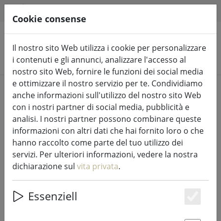
HILFE & SUPPORT
IT
Cookie consense
Il nostro sito Web utilizza i cookie per personalizzare
Cerca prodotti
i contenuti e gli annunci, analizzare l'accesso al
nostro sito Web, fornire le funzioni dei social media
e ottimizzare il nostro servizio per te. Condividiamo
Home
%Vendita
anche informazioni sull'utilizzo del nostro sito Web
con i nostri partner di social media, pubblicità e
analisi. I nostri partner possono combinare queste
informazioni con altri dati che hai fornito loro o che
hanno raccolto come parte del tuo utilizzo dei
Vassoio da portata Zone Denmark
servizi. Per ulteriori informazioni, vedere la nostra
quadrato nero/beige
dichiarazione sul
vita privata
.
Essenziell
Es
32% DISCOUNT