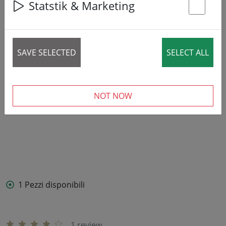
Statstik & Marketing
St
SAVE SELECTED
SELECT ALL
NOT NOW
1 Pezzi disponibili
1 review