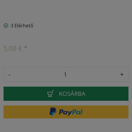
3 Elérhető
5,00 € *
-
+
KOSÁRBA