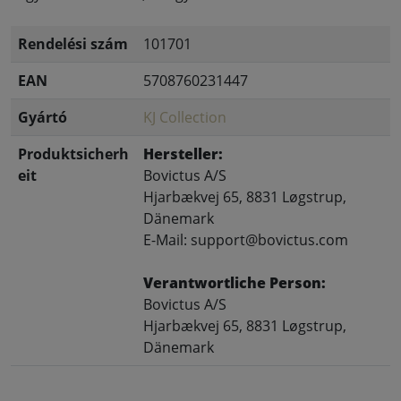
Rendelési szám
101701
EAN
5708760231447
Gyártó
KJ Collection
Produktsicherh
Hersteller:
eit
Bovictus A/S
Hjarbækvej 65, 8831 Løgstrup,
Dänemark
E-Mail: support@bovictus.com
Verantwortliche Person:
Bovictus A/S
Hjarbækvej 65, 8831 Løgstrup,
Dänemark