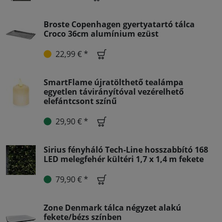
Broste Copenhagen gyertyatartó tálca
Croco 36cm alumínium ezüst
22,99 € *
SmartFlame újratölthető tealámpa
egyetlen távirányítóval vezérelhető
elefántcsont színű
29,90 € *
Sirius fényháló Tech-Line hosszabbító 168
LED melegfehér kültéri 1,7 x 1,4 m fekete
79,90 € *
Zone Denmark tálca négyzet alakú
fekete/bézs színben