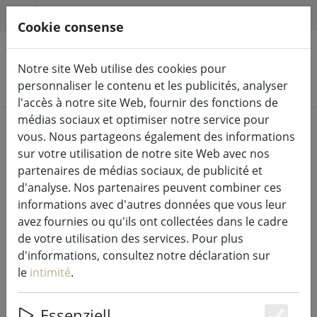
HILFE & SUPPORT
FR
Cookie consense
Notre site Web utilise des cookies pour
Rechercher des produits
personnaliser le contenu et les publicités, analyser
l'accès à notre site Web, fournir des fonctions de
médias sociaux et optimiser notre service pour
Home
Vivre
Maisons d'oiseaux et mangeoires
vous. Nous partageons également des informations
sur votre utilisation de notre site Web avec nos
partenaires de médias sociaux, de publicité et
d'analyse. Nos partenaires peuvent combiner ces
informations avec d'autres données que vous leur
Zone Support métallique Maisons
avez fournies ou qu'ils ont collectées dans le cadre
d'oiseaux Phoenix
de votre utilisation des services. Pour plus
d'informations, consultez notre déclaration sur
le
intimité
.
54% DISCOUNT
Essenziell