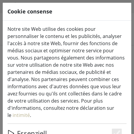
HILFE & SUPPORT
FR
Cookie consense
Notre site Web utilise des cookies pour
Rechercher des produits
personnaliser le contenu et les publicités, analyser
l'accès à notre site Web, fournir des fonctions de
médias sociaux et optimiser notre service pour
Home
%Vente
vous. Nous partageons également des informations
sur votre utilisation de notre site Web avec nos
partenaires de médias sociaux, de publicité et
d'analyse. Nos partenaires peuvent combiner ces
informations avec d'autres données que vous leur
Zone Denmark Plateau de service
avez fournies ou qu'ils ont collectées dans le cadre
carré noir/beige
de votre utilisation des services. Pour plus
d'informations, consultez notre déclaration sur
le
intimité
.
32% DISCOUNT
Essenziell