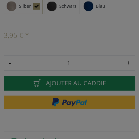
Silber
Schwarz
Blau
3,95 € *
-
+
AJOUTER AU CADDIE