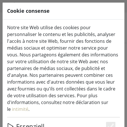
HILFE & SUPPORT
FR
Cookie consense
Notre site Web utilise des cookies pour
Rechercher des produits
personnaliser le contenu et les publicités, analyser
l'accès à notre site Web, fournir des fonctions de
médias sociaux et optimiser notre service pour
Home
Cuisine
Accessoires de cuisine
vous. Nous partageons également des informations
sur votre utilisation de notre site Web avec nos
partenaires de médias sociaux, de publicité et
d'analyse. Nos partenaires peuvent combiner ces
informations avec d'autres données que vous leur
Zone Set de table plastique tressé
avez fournies ou qu'ils ont collectées dans le cadre
argent
de votre utilisation des services. Pour plus
d'informations, consultez notre déclaration sur
le
intimité
.
Essenziell