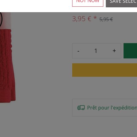
NOT NOW
SAVE SELE
3,95 € *
5,95 €
-
+
Prêt pour l'expéditio