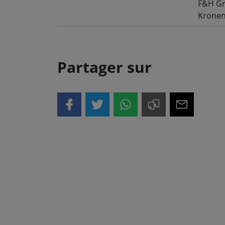
F&H G
Kronens
Partager sur