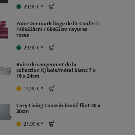
29,90 € *
Zone Denmark linge de lit Confetti
140x220cm / 60x63cm rayures
roses
29,90 € *
Boîte de rangement de la
collection KJ bois/métal blanc 7 x
16 x 24cm
11,90 € *
Cozy Living Coussin brodé flint 30 x
30cm
21,99 € *