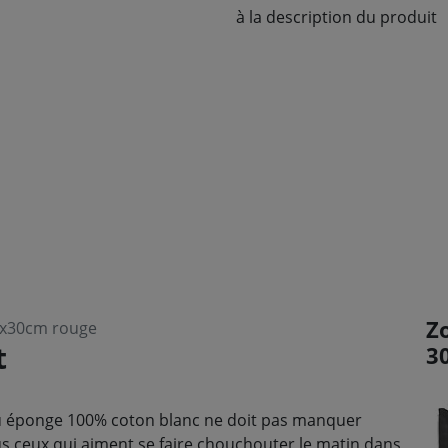
à la description du produit
Z
0x30cm rouge
t
3
ssu éponge 100% coton blanc ne doit pas manquer
us ceux qui aiment se faire chouchouter le matin dans