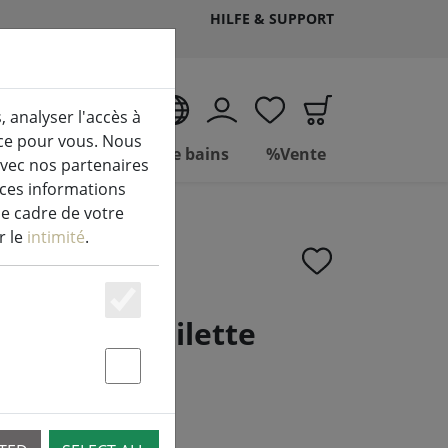
HILFE & SUPPORT
FR
, analyser l'accès à
ice pour vous. Nous
Vivre
Salle de bains
%Vente
avec nos partenaires
 ces informations
le cadre de votre
r le
intimité
.
Essenziell
Gant de toilette
30cm rouge
Statstik & Marketing