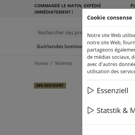
COMMANDÉ LE MATIN, EXPÉDIÉ
PL
IMMÉDIATEMENT !
S
Cookie consense
Rechercher des produits
Notre site Web utilis
notre site Web, four
Guirlandes lumineuses & éclairage
partageons également
de médias sociaux, d
Home
%Vente
avec d'autres données
utilisation des servi
34% DISCOUNT
Essenziell
Statstik & 