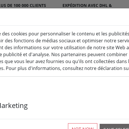
US DE 100 000 CLIENTS
EXPÉDITION AVEC DHL &
ATISFAITS
DPD
e des cookies pour personnaliser le contenu et les publicités
nir des fonctions de médias sociaux et optimiser notre serv
Bougies LED pour l'intérieur et l'extérieur
Cuisine
 des informations sur votre utilisation de notre site Web 
e publicité et d'analyse. Nos partenaires peuvent combiner
 que vous leur avez fournies ou qu'ils ont collectées dans 
ces. Pour plus d'informations, consultez notre déclaration su
Zone Denmark 
Marketing
CONFETTI 30x
1 Pièces disponibles