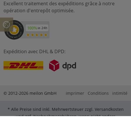
Excellent traitement des expéditions grâce à notre
opération d'entrepôt optimisée.
Expédition avec DHL & DPD:
© 2012-2026 meilon GmbH
imprimer
Conditions
intimité
* Alle Preise sind inkl. Mehrwertsteuer zzgl. Versandkosten
und ggf. Nachnahmegebühren, wenn nicht anders
beschrieben. ** Gilt für Bestellungen innerhalb Deutschlands