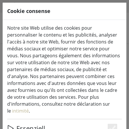
HILFE & SUPPORT
FR
Cookie consense
Notre site Web utilise des cookies pour
Rechercher des produits
personnaliser le contenu et les publicités, analyser
l'accès à notre site Web, fournir des fonctions de
médias sociaux et optimiser notre service pour
Home
Vivre
Bougies et lanternes
vous. Nous partageons également des informations
sur votre utilisation de notre site Web avec nos
partenaires de médias sociaux, de publicité et
d'analyse. Nos partenaires peuvent combiner ces
informations avec d'autres données que vous leur
Zone Cloche à incendie PISA cuivre
avez fournies ou qu'ils ont collectées dans le cadre
rustique
de votre utilisation des services. Pour plus
d'informations, consultez notre déclaration sur
le
intimité
.
46% DISCOUNT
Essenziell