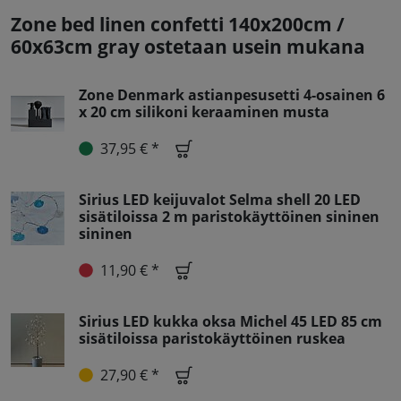
Zone bed linen confetti 140x200cm /
60x63cm gray ostetaan usein mukana
Zone Denmark astianpesusetti 4-osainen 6
x 20 cm silikoni keraaminen musta
37,95 € *
Sirius LED keijuvalot Selma shell 20 LED
sisätiloissa 2 m paristokäyttöinen sininen
sininen
11,90 € *
Sirius LED kukka oksa Michel 45 LED 85 cm
sisätiloissa paristokäyttöinen ruskea
27,90 € *