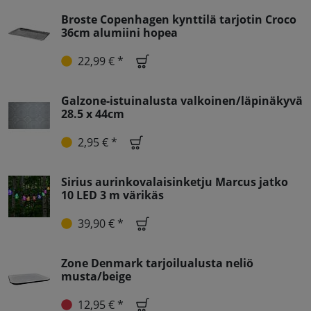
Broste Copenhagen kynttilä tarjotin Croco
36cm alumiini hopea
22,99 € *
Galzone-istuinalusta valkoinen/läpinäkyvä
28.5 x 44cm
2,95 € *
Sirius aurinkovalaisinketju Marcus jatko
10 LED 3 m värikäs
39,90 € *
Zone Denmark tarjoilualusta neliö
musta/beige
12,95 € *