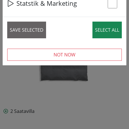
49% DISCOUNT
Statstik & Marketing
St
SAVE SELECTED
SELECT ALL
NOT NOW
2 Saatavilla