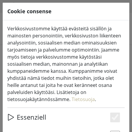
HILFE & SUPPORT
FI
Cookie consense
Verkkosivustomme käyttää evästeitä sisällön ja
Hae tuotteita
mainosten personointiin, verkkosivuston liikenteen
analysointiin, sosiaalisen median ominaisuuksien
tarjoamiseen ja palvelumme optimointiin. Jaamme
Home
%Sale
myös tietoja verkkosivustomme käytöstäsi
sosiaalisen median, mainonnan ja analytiikan
kumppaneidemme kanssa. Kumppanimme voivat
yhdistää nämä tiedot muihin tietoihin, jotka olet
heille antanut tai joita he ovat keränneet osana
Zone Tanska vuodevaatteet
palveluiden käyttöäsi. Lisätietoja on
Confetti 140x200cm / 60x63cm
tietosuojakäytännössämme.
Tietosuoja
.
harmaa
Essenziell
Es