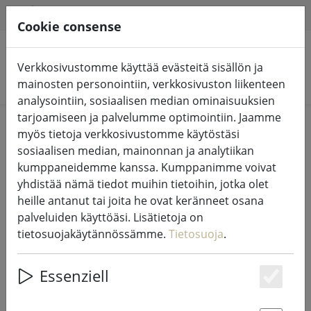
HILFE & SUPPORT
FI
Cookie consense
Verkkosivustomme käyttää evästeitä sisällön ja
Hae tuotteita
mainosten personointiin, verkkosivuston liikenteen
analysointiin, sosiaalisen median ominaisuuksien
tarjoamiseen ja palvelumme optimointiin. Jaamme
Home
%Sale
myös tietoja verkkosivustomme käytöstäsi
sosiaalisen median, mainonnan ja analytiikan
kumppaneidemme kanssa. Kumppanimme voivat
yhdistää nämä tiedot muihin tietoihin, jotka olet
heille antanut tai joita he ovat keränneet osana
Zone pöytäalusta Confett
palveluiden käyttöäsi. Lisätietoja on
ympyröillä nougat 30 x 40cm
tietosuojakäytännössämme.
Tietosuoja
.
Essenziell
Es
44% DISCOUNT