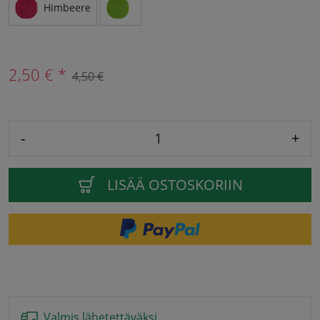
Himbeere
2,50 € *
4,50 €
-
+
LISÄÄ OSTOSKORIIN
Valmis lähetettäväksi