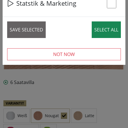
Statstik & Marketing
St
SAVE SELECTED
SELECT ALL
NOT NOW
6 Saatavilla
VARIANTIT
Weiß
Nougat
Latte