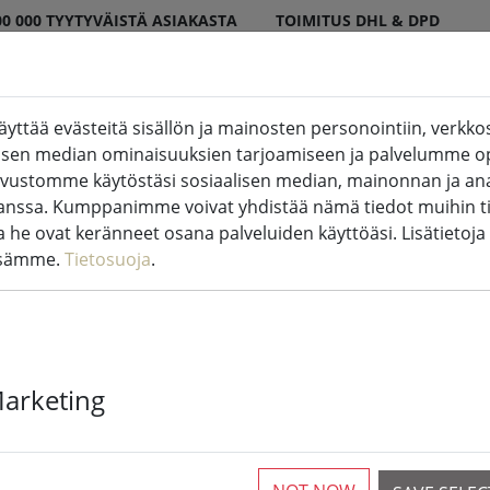
00 000 TYYTYVÄISTÄ ASIAKASTA
TOIMITUS DHL & DPD
ttää evästeitä sisällön ja mainosten personointiin, verkkos
 sisä- ja ulkotiloissa
Keittiö & ruoka
Li
alisen median ominaisuuksien tarjoamiseen ja palvelumme o
ivustomme käytöstäsi sosiaalisen median, mainonnan ja ana
sa. Kumppanimme voivat yhdistää nämä tiedot muihin tiet
ita he ovat keränneet osana palveluiden käyttöäsi. Lisätietoja
ssämme.
Tietosuoja
.
Zone Denmark 
Confetti lime
Marketing
4 Saatavilla