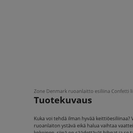
Zone Denmark ruoanlaitto esiliina Confetti 
Tuotekuvaus
Kuka voi tehdä ilman hyvää keittiöesiliinaa?
ruoanlaiton ystävä eikä halua vaihtaa vaattei
kokoinen, siinä on säädettävät hihnat ja se ta