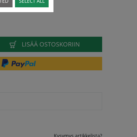
CTED
SELECT ALL
LISÄÄ OSTOSKORIIN
Kysymys artikkelista?