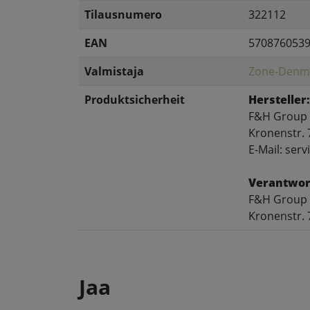
Tilausnumero
322112
EAN
570876053
Valmistaja
Zone-Denm
Produktsicherheit
Hersteller:
F&H Group
Kronenstr. 
E-Mail: se
Verantwort
F&H Group
Kronenstr. 
Jaa