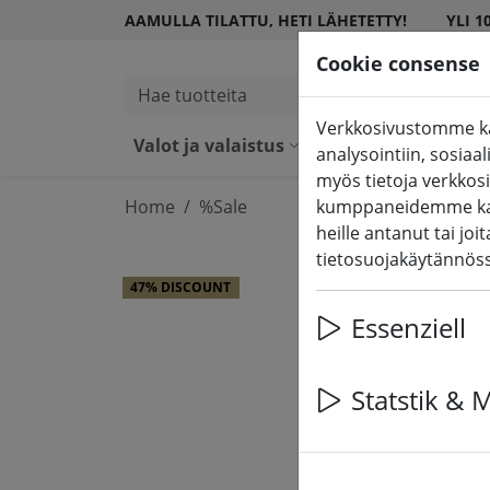
AAMULLA TILATTU, HETI LÄHETETTY!
YLI 1
Cookie consense
Hae tuotteita
Verkkosivustomme käy
Valot ja valaistus
LED-kynttilät
analysointiin, sosia
myös tietoja verkkos
Home
%Sale
kumppaneidemme kans
heille antanut tai jo
tietosuojakäytännö
47% DISCOUNT
Essenziell
Statstik & 