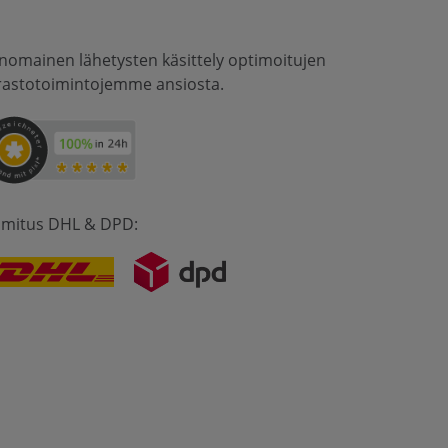
inomainen lähetysten käsittely optimoitujen
rastotoimintojemme ansiosta.
imitus DHL & DPD: