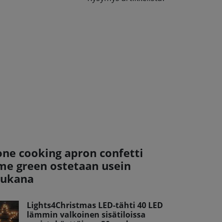
one cooking apron confetti
ime green ostetaan usein
ukana
Lights4Christmas LED-tähti 40 LED
lämmin valkoinen sisätiloissa