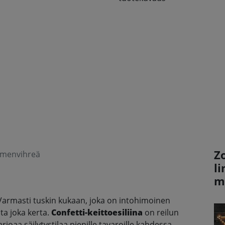
Z
limenvihreä
l
m
 Varmasti tuskin kukaan, joka on intohimoinen
ta joka kerta.
Confetti-keittoesiliina
on reilun
rjoaa säilytystilaa pienille tavaroille kahdessa