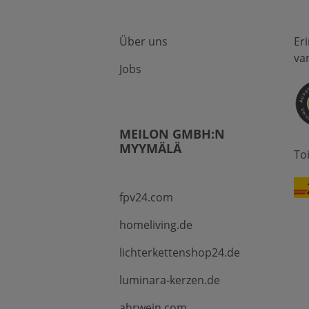
Über uns
Er
va
Jobs
MEILON GMBH:N
MYYMÄLÄ
To
fpv24.com
homeliving.de
lichterkettenshop24.de
luminara-kerzen.de
ahrwein.com