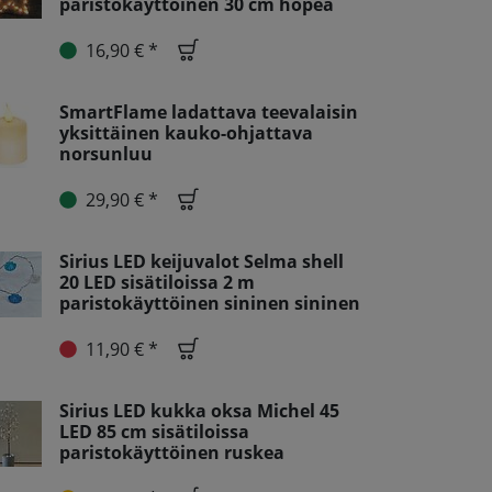
paristokäyttöinen 30 cm hopea
16,90 € *
SmartFlame ladattava teevalaisin
yksittäinen kauko-ohjattava
norsunluu
29,90 € *
Sirius LED keijuvalot Selma shell
20 LED sisätiloissa 2 m
paristokäyttöinen sininen sininen
11,90 € *
Sirius LED kukka oksa Michel 45
LED 85 cm sisätiloissa
paristokäyttöinen ruskea