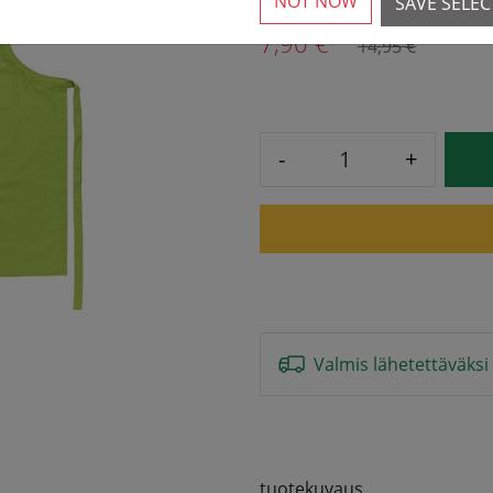
NOT NOW
SAVE SELE
7,90 € *
14,95 €
-
+
Valmis lähetettäväksi
tuotekuvaus