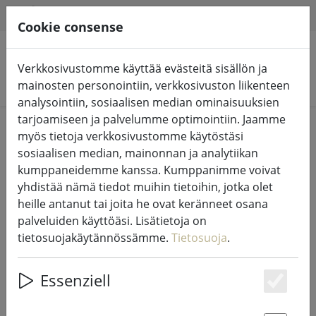
HILFE & SUPPORT
FI
Cookie consense
Verkkosivustomme käyttää evästeitä sisällön ja
Hae tuotteita
mainosten personointiin, verkkosivuston liikenteen
analysointiin, sosiaalisen median ominaisuuksien
tarjoamiseen ja palvelumme optimointiin. Jaamme
Home
Kylpyhuone
myös tietoja verkkosivustomme käytöstäsi
sosiaalisen median, mainonnan ja analytiikan
kumppaneidemme kanssa. Kumppanimme voivat
yhdistää nämä tiedot muihin tietoihin, jotka olet
heille antanut tai joita he ovat keränneet osana
Zone Denmark Classic kylpypyyhe
palveluiden käyttöäsi. Lisätietoja on
140 x 70 cm valkoinen
tietosuojakäytännössämme.
Tietosuoja
.
Essenziell
Es
15% DISCOUNT