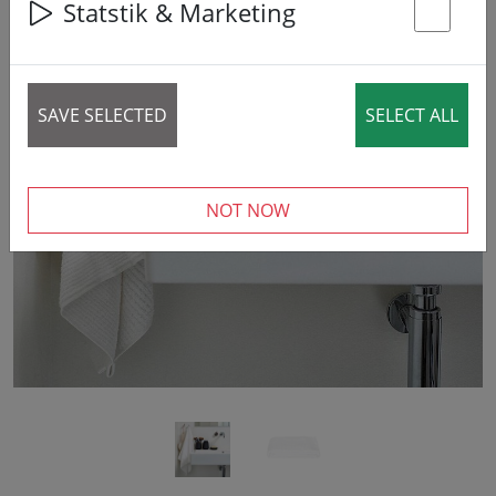
Statstik & Marketing
St
SAVE SELECTED
SELECT ALL
‹
›
NOT NOW