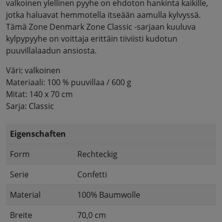
valkoinen ylellinen pyyhe on ehdoton hankinta kaikille,
jotka haluavat hemmotella itseään aamulla kylvyssä.
Tämä Zone Denmark Zone Classic -sarjaan kuuluva
kylpypyyhe on voittaja erittäin tiiviisti kudotun
puuvillalaadun ansiosta.
Väri: valkoinen
Materiaali: 100 % puuvillaa / 600 g
Mitat: 140 x 70 cm
Sarja: Classic
Eigenschaften
Form
Rechteckig
Serie
Confetti
Material
100% Baumwolle
Breite
70,0 cm