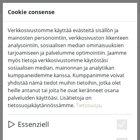
HILFE & SUPPORT
FI
Cookie consense
Verkkosivustomme käyttää evästeitä sisällön ja
Hae tuotteita
mainosten personointiin, verkkosivuston liikenteen
analysointiin, sosiaalisen median ominaisuuksien
tarjoamiseen ja palvelumme optimointiin. Jaamme
Home
%Sale
myös tietoja verkkosivustomme käytöstäsi
sosiaalisen median, mainonnan ja analytiikan
kumppaneidemme kanssa. Kumppanimme voivat
yhdistää nämä tiedot muihin tietoihin, jotka olet
heille antanut tai joita he ovat keränneet osana
Vyöhykesammutuskello BOSTON
palveluiden käyttöäsi. Lisätietoja on
kiillotettu ruostumaton teräs
tietosuojakäytännössämme.
Tietosuoja
.
Essenziell
Es