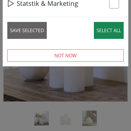
Statstik & Marketing
St
SAVE SELECTED
SELECT ALL
‹
›
NOT NOW