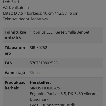
Led: 3 × 1
Väri: valkoinen
Mitat: Ø 7,5 × korkeus: 10 cm / 12,5 / 15 cm
Tekniset tiedot: ladattava
Toimitukse
1 x Sirius LED Kerze Smilla 3er Set
n sisältö
Tilausnum
SIR-80252
ero
EAN
5707310802526
Valmistaja
Sirius
Produktsic
Hersteller:
herheit
SIRIUS HOME A/S
Engholm Parkvej 3-5, DK-3450 Allerød,
Dänemark
E-Mail: support@sirius.dk