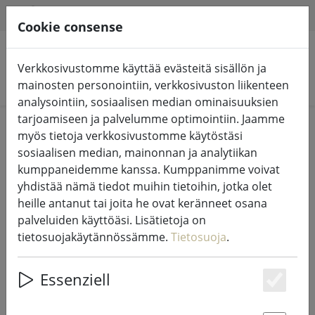
HILFE & SUPPORT
FI
Cookie consense
Verkkosivustomme käyttää evästeitä sisällön ja
Hae tuotteita
mainosten personointiin, verkkosivuston liikenteen
analysointiin, sosiaalisen median ominaisuuksien
tarjoamiseen ja palvelumme optimointiin. Jaamme
Home
LED-kynttilät sisä- ja ulkotiloissa
myös tietoja verkkosivustomme käytöstäsi
sosiaalisen median, mainonnan ja analytiikan
kumppaneidemme kanssa. Kumppanimme voivat
yhdistää nämä tiedot muihin tietoihin, jotka olet
heille antanut tai joita he ovat keränneet osana
Sirius LED-kynttilä Smilla 3 kpl 7,5 x
palveluiden käyttöäsi. Lisätietoja on
10/12,5/15 cm ladattava valkoinen
tietosuojakäytännössämme.
Tietosuoja
.
Essenziell
Es