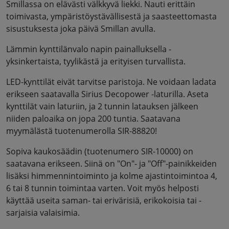
Smillassa on elävästi välkkyvä liekki. Nauti erittäin
toimivasta, ympäristöystävällisestä ja saasteettomasta
sisustuksesta joka päivä Smillan avulla.
Lämmin kynttilänvalo napin painalluksella -
yksinkertaista, tyylikästä ja erityisen turvallista.
LED-kynttilät eivät tarvitse paristoja. Ne voidaan ladata
erikseen saatavalla Sirius Decopower -laturilla. Aseta
kynttilät vain laturiin, ja 2 tunnin latauksen jälkeen
niiden paloaika on jopa 200 tuntia. Saatavana
myymälästä tuotenumerolla SIR-88820!
Sopiva kaukosäädin (tuotenumero SIR-10000) on
saatavana erikseen. Siinä on "On"- ja "Off"-painikkeiden
lisäksi himmennintoiminto ja kolme ajastintoimintoa 4,
6 tai 8 tunnin toimintaa varten. Voit myös helposti
käyttää useita saman- tai erivärisiä, erikokoisia tai -
sarjaisia valaisimia.