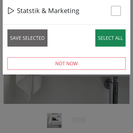
Statstik & Marketing
St
SAVE SELECTED
SELECT ALL
‹
›
NOT NOW