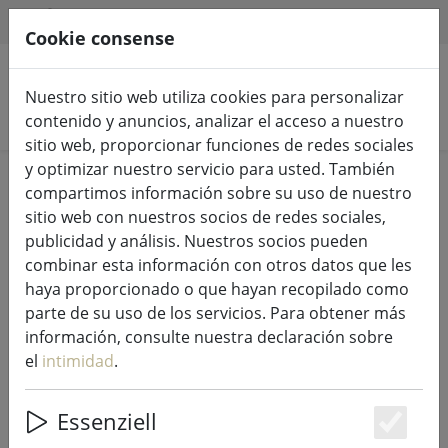
HILFE & SUPPORT
ES
Cookie consense
Nuestro sitio web utiliza cookies para personalizar
Buscar productos
contenido y anuncios, analizar el acceso a nuestro
sitio web, proporcionar funciones de redes sociales
y optimizar nuestro servicio para usted. También
Home
Baño
compartimos información sobre su uso de nuestro
sitio web con nuestros socios de redes sociales,
publicidad y análisis. Nuestros socios pueden
combinar esta información con otros datos que les
haya proporcionado o que hayan recopilado como
Zone Denmark Toalla de baño
parte de su uso de los servicios. Para obtener más
clásica 140 x 70 cm blanca
información, consulte nuestra declaración sobre
el
intimidad
.
Essenziell
15% DISCOUNT
Es