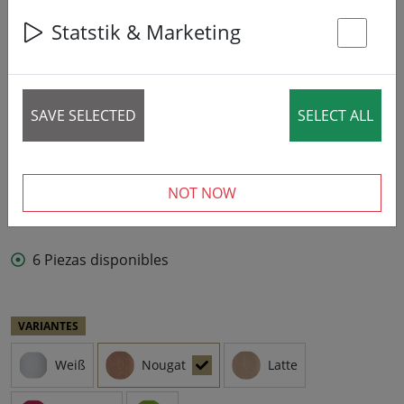
Statstik & Marketing
St
SAVE SELECTED
SELECT ALL
NOT NOW
6 Piezas disponibles
VARIANTES
Weiß
Nougat
Latte