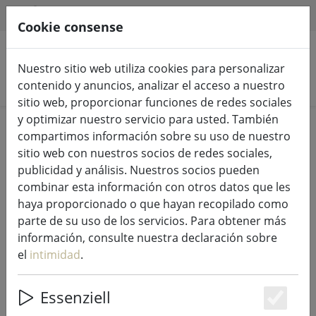
HILFE & SUPPORT
ES
Cookie consense
Nuestro sitio web utiliza cookies para personalizar
Buscar productos
contenido y anuncios, analizar el acceso a nuestro
sitio web, proporcionar funciones de redes sociales
y optimizar nuestro servicio para usted. También
Home
Venta..
compartimos información sobre su uso de nuestro
sitio web con nuestros socios de redes sociales,
publicidad y análisis. Nuestros socios pueden
combinar esta información con otros datos que les
haya proporcionado o que hayan recopilado como
Mantel individual Confett con
parte de su uso de los servicios. Para obtener más
círculos turrón 30 x 40cm
información, consulte nuestra declaración sobre
el
intimidad
.
Essenziell
44% DISCOUNT
Es