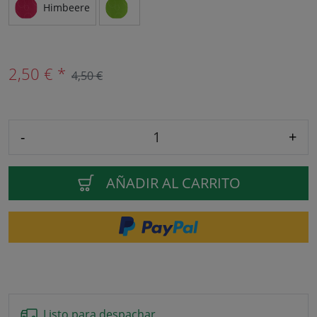
Himbeere
2,50 € *
4,50 €
-
+
AÑADIR AL CARRITO
Listo para despachar