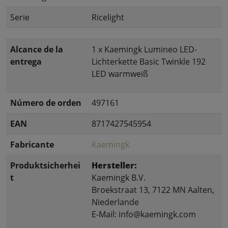
Serie
Ricelight
Alcance de la
1 x Kaemingk Lumineo LED-
entrega
Lichterkette Basic Twinkle 192
LED warmweiß
Número de orden
497161
EAN
8717427545954
Fabricante
Kaemingk
Produktsicherhei
Hersteller:
t
Kaemingk B.V.
Broekstraat 13, 7122 MN Aalten,
Niederlande
E-Mail: info@kaemingk.com