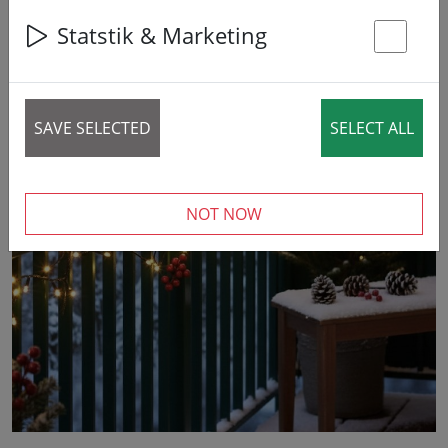
Statstik & Marketing
St
SAVE SELECTED
SELECT ALL
‹
›
NOT NOW