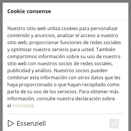
HILFE & SUPPORT
ES
Cookie consense
Nuestro sitio web utiliza cookies para personalizar
Buscar productos
contenido y anuncios, analizar el acceso a nuestro
sitio web, proporcionar funciones de redes sociales
y optimizar nuestro servicio para usted. También
Home
Luces de hadas e iluminación
compartimos información sobre su uso de nuestro
Luces de hadas
sitio web con nuestros socios de redes sociales,
publicidad y análisis. Nuestros socios pueden
combinar esta información con otros datos que les
haya proporcionado o que hayan recopilado como
parte de su uso de los servicios. Para obtener más
Lumineo Durawise LED luces de
información, consulte nuestra declaración sobre
hadas Basic Twinkle 192 LED
el
intimidad
.
blanco cálido exterior 14,3 m a
pilas negro
Essenziell
Es